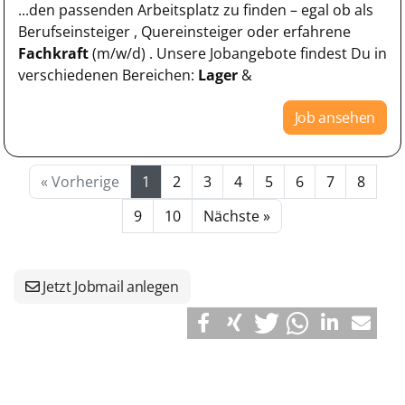
...den passenden Arbeitsplatz zu finden – egal ob als
Berufseinsteiger , Quereinsteiger oder erfahrene
Fachkraft
(m/w/d) . Unsere Jobangebote findest Du in
verschiedenen Bereichen:
Lager
&
Job ansehen
« Vorherige
1
2
3
4
5
6
7
8
9
10
Nächste »
Jetzt Jobmail anlegen