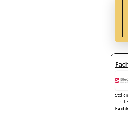
Fach
Stelle
...ol
Fachk