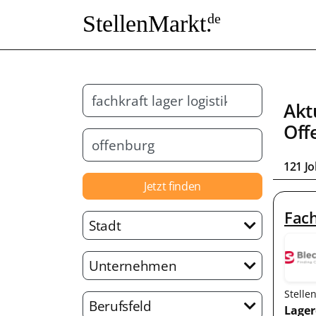
StellenMarkt.
de
Akt
Off
121 J
Jetzt finden
Fach
Stadt
Unternehmen
Stelle
Berufsfeld
Lager