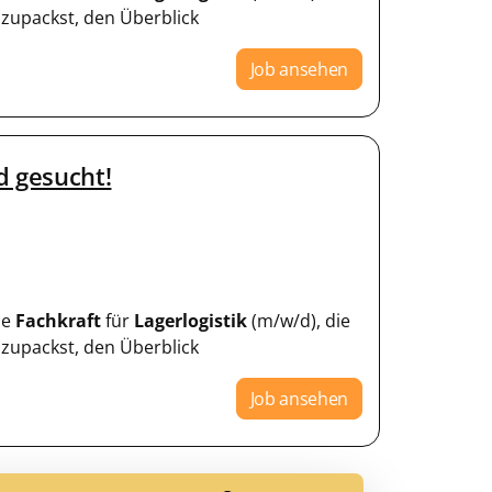
 zupackst, den Überblick
Job ansehen
d gesucht!
ne
Fachkraft
für
Lagerlogistik
(m/w/d), die
 zupackst, den Überblick
Job ansehen