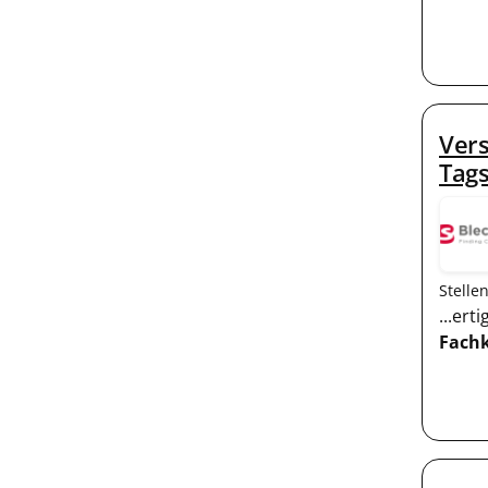
Vers
Tags
Stelle
...ert
Fachk