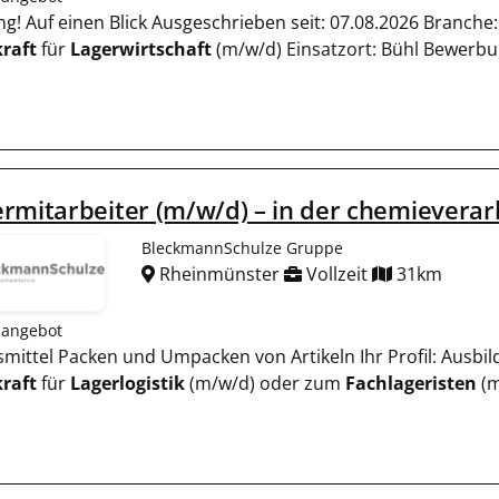
ung! Auf einen Blick Ausgeschrieben seit: 07.08.2026 Branche
raft
für
Lagerwirtschaft
(m/w/d) Einsatzort: Bühl Bewerb
rmitarbeiter (m/w/d) – in der chemieverar
BleckmannSchulze Gruppe
Rheinmünster
Vollzeit
31km
nangebot
ilfsmittel Packen und Umpacken von Artikeln Ihr Profil: Aus
raft
für
Lagerlogistik
(m/w/d) oder zum
Fachlageristen
(m