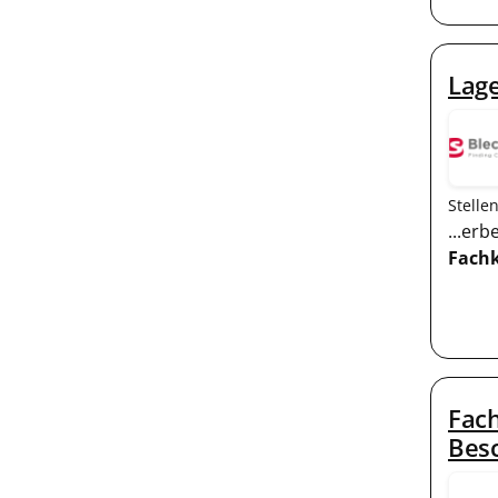
Lage
Stelle
...er
Fachk
Fach
Bes