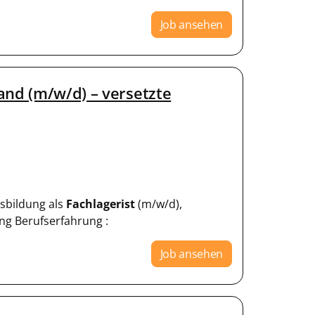
Job ansehen
and (m/w/d) – versetzte
usbildung als
Fachlagerist
(m/w/d),
ng Berufserfahrung :
Job ansehen