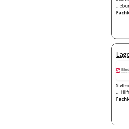
...eb
Fachk
Lage
Stelle
... H
Fachk