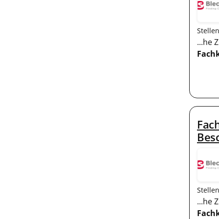
Stelle
...he
Fachk
Fach
Bes
Stelle
...he
Fachk