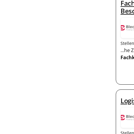
Fach
Bes
Stelle
...he
Fachk
Logi
Stelle