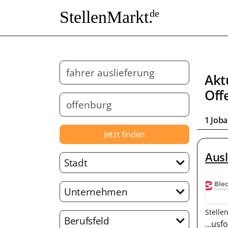
StellenMarkt.
de
Akt
Off
1 Joba
Jetzt finden
Ausl
Stadt
Unternehmen
Stelle
Berufsfeld
...us