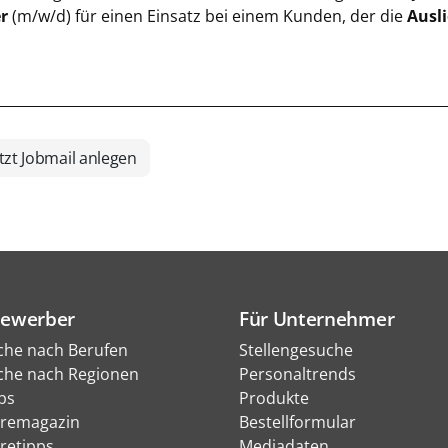
r
(m/w/d) für einen Einsatz bei einem Kunden, der die
Ausl
tzt Jobmail anlegen
Bewerber
Für Unternehmer
che nach Berufen
Stellengesuche
che nach Regionen
Personaltrends
bs
Produkte
eremagazin
Bestellformular
eretipps
Mediadaten