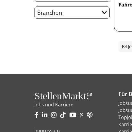
Fahre
Branchen
Je
Für 
StellenMarkt.
de
Jobsu
Jobs und Karriere
Jobsu
Topjo
Karri
Impressum
Karri