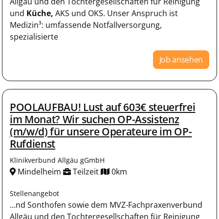
Allgäu und den Tochtergesellschaften für Reinigung
und
Küche,
AKS und OKS. Unser Anspruch ist
Medizin³: umfassende Notfallversorgung,
spezialisierte
Job ansehen
POOLAUFBAU! Lust auf 603€ steuerfrei
im Monat? Wir suchen OP-Assistenz
(m/w/d) für unsere Operateure im OP-
Rufdienst
Klinikverbund Allgäu gGmbH
Mindelheim
Teilzeit
0km
Stellenangebot
...nd Sonthofen sowie dem MVZ-Fachpraxenverbund
Allgäu und den Tochtergesellschaften für Reinigung