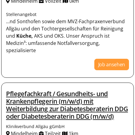
Mindelheim
Vollzeit
0km
Stellenangebot
...nd Sonthofen sowie dem MVZ-Fachpraxenverbund
Allgäu und den Tochtergesellschaften für Reinigung
und
Küche,
AKS und OKS. Unser Anspruch ist
Medizin³: umfassende Notfallversorgung,
spezialisierte
Job ansehen
Pflegefachkraft / Gesundheits- und
Krankenpflegerin (m/w/d) mit
Weiterbildung zur Diabetesberaterin DDG
oder Diabetesberaterin DDG (m/w/d)
Klinikverbund Allgäu gGmbH
Mindelheim
Teilzeit
1km