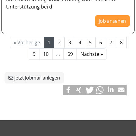
Unterstützung bei d
Job ansehen
« Vorherige
1
2
3
4
5
6
7
8
9
10
…
69
Nächste »
Jetzt Jobmail anlegen