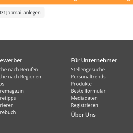
tzt Jobmail anlegen
Bewerber
Für Unternehmer
che nach Berufen
Stellengesuche
che nach Regionen
Personaltrends
bs
Produkte
eremagazin
Bestellformular
eretipps
Mediadaten
rieren
Registrieren
erebuch
Über Uns