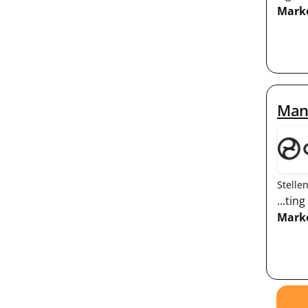
Mark
Man
Stelle
...ti
Mark