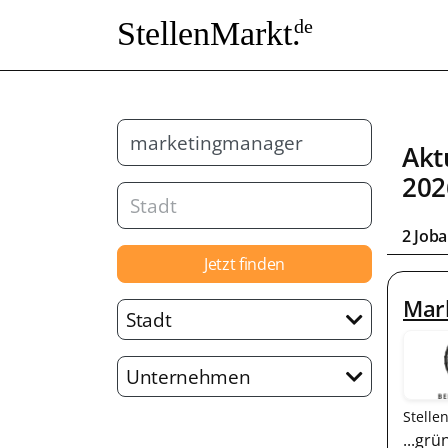
StellenMarkt.
de
Akt
202
2 Job
Jetzt finden
Mar
Stadt
Unternehmen
Stelle
...gr