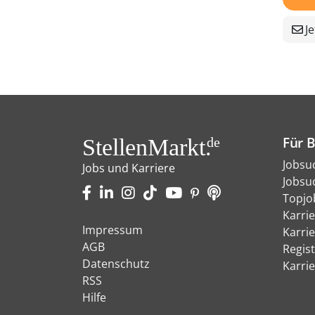
Je
Für 
StellenMarkt.
de
Jobsu
Jobs und Karriere
Jobsu
Topjo
Karri
Impressum
Karri
AGB
Regist
Datenschutz
Karri
RSS
Hilfe