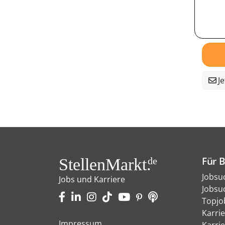
Je
Für 
StellenMarkt.
de
Jobsu
Jobs und Karriere
Jobsu
Topjo
Karri
Impressum