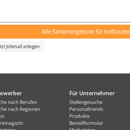
Alle Stellenangebote für tiefbaute
tzt Jobmail anlegen
Bewerber
Für Unternehmer
che nach Berufen
Stellengesuche
che nach Regionen
Personaltrends
bs
Produkte
eremagazin
Bestellformular