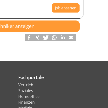
Job ansehen
chniker anzeigen
Fachportale
Vertrieb
Soziales
Homeoffice
Finanzen