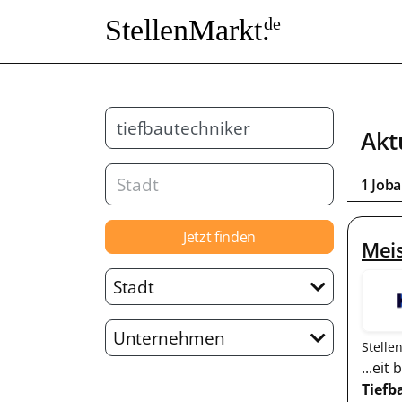
StellenMarkt.
de
Akt
1 Joba
Jetzt finden
Meis
Stadt
Unternehmen
Stelle
...ei
Tiefb