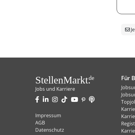
Je
Für 
StellenMarkt.
de
Jobsu
Jobs und Karriere
Jobsu
Topjo
Karri
Impressum
Karri
AGB
Regist
Datenschutz
Karri