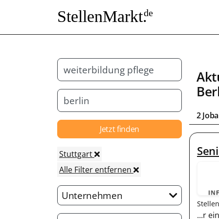
StellenMarkt.
de
Akt
Ber
2 Joba
Jetzt finden
Seni
Stuttgart
Alle Filter entfernen
Unternehmen
Stelle
...r 