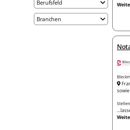
Berufsfeld
Weite
Branchen
Nota
Bleck
Fran
sowie
Stelle
...la
Weite