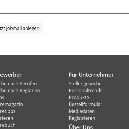
tzt Jobmail anlegen
Bewerber
Für Unternehmer
che nach Berufen
Stellengesuche
che nach Regionen
Personaltrends
bs
Produkte
eremagazin
Bestellformular
eretipps
Mediadaten
rieren
Registrieren
erebuch
Über Uns