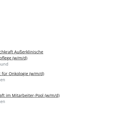
chkraft Außerklinische
pflege (w/m/d)
mund
t für Onkologie (w/m/d)
gen
aft im Mitarbeiter-Pool (w/m/d)
gen