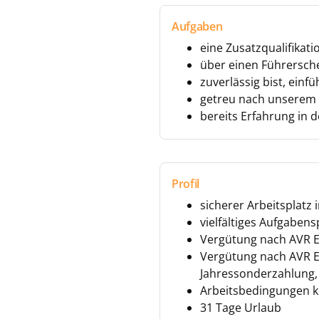
Aufgaben
eine Zusatzqualifikati
über einen Führersche
zuverlässig bist, einf
getreu nach unserem M
bereits Erfahrung in 
Profil
sicherer Arbeitsplatz
vielfältiges Aufgabe
Vergütung nach AVR EG 
Vergütung nach AVR EG 
Jahressonderzahlung, b
Arbeitsbedingungen k
31 Tage Urlaub