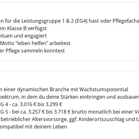
on für die Leistungsgruppe 1 & 2 (EG4) hast oder Pflegefacha
in Klasse B verfügst
ühlsam und engagiert
otto "leben helfen" arbeitest
der Pflege sammeln konntest
 in einer dynamischen Branche mit Wachstumspotential
nspektrum, in dem du deine Stärken einbringen und ausbau
4 - ca. 3.016 € bis 3.299 €
5 - bei ca. 3.257 € bis 3.718 € brutto monatlich bei einer Vol
etrieblicher Altersvorsorge, ggf. Kinderortszuschlag und ta
ompatibel mit deinem Leben