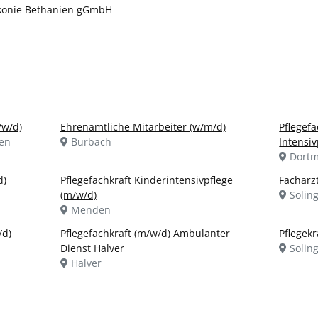
akonie Bethanien gGmbH
/w/d)
Ehrenamtliche Mitarbeiter (w/m/d)
Pflegefa
en
Burbach
Intensiv
Dort
d)
Pflegefachkraft Kinderintensivpflege
Facharz
(m/w/d)
Solin
Menden
/d)
Pflegefachkraft (m/w/d) Ambulanter
Pflegekr
Dienst Halver
Solin
Halver