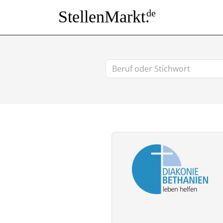
StellenMarkt.
de