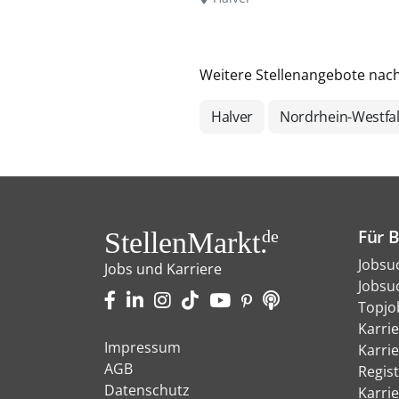
Weitere Stellenangebote nac
Halver
Nordrhein-Westfa
Für 
StellenMarkt.
de
Jobsu
Jobs und Karriere
Jobsu
Topjo
Karri
Impressum
Karri
AGB
Regist
Datenschutz
Karri