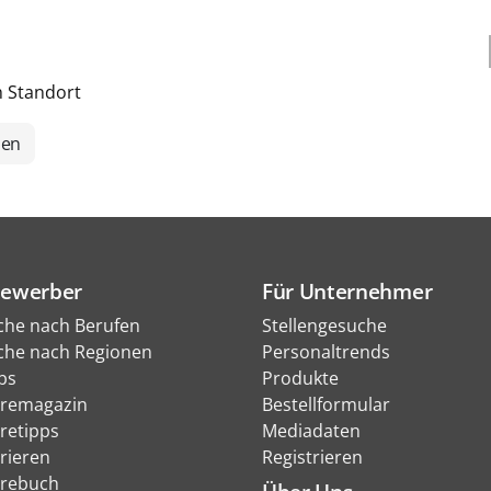
h Standort
len
Bewerber
Für Unternehmer
che nach Berufen
Stellengesuche
che nach Regionen
Personaltrends
bs
Produkte
eremagazin
Bestellformular
eretipps
Mediadaten
rieren
Registrieren
erebuch