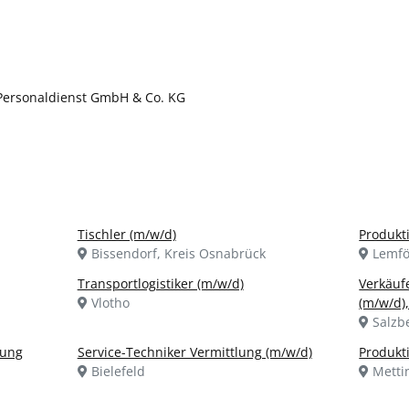
 Personaldienst GmbH & Co. KG
Tischler (m/w/d)
Produkt
Bissendorf, Kreis Osnabrück
Lemfö
Transportlogistiker (m/w/d)
Verkäuf
Vlotho
(m/w/d)
Salzb
lung
Service-Techniker Vermittlung (m/w/d)
Produkt
Bielefeld
Metti