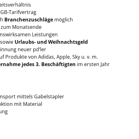
eitsverhältnis
GB-Tarifvertrag
ch
Branchenzuschläge
möglich
n
zum Monatsende
nswirksamen Leistungen
 sowie
Urlaubs- und Weihnachtsgeld
innung neuer pd‘ler
f Produkte von Adidas, Apple, Sky u. v. m.
rnahme jedes 3. Beschäftigten
im ersten Jahr
ansport mittels Gabelstapler
ktion mit Material
ung