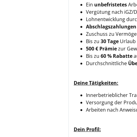
Ein
unbefristetes
Arb
Vergütung nach iGZ/D
Lohnentwicklung dur
Abschlagszahlunge
Zuschuss zu Vermöge
Bis zu
30 Tage
Urlaub
500 € Prämie
zur Gew
Bis zu
60 % Rabatte
au
Durchschnittliche
Übe
Deine Tätigkeiten:
Innerbetrieblicher Tr
Versorgung der Produ
Arbeiten nach Anweis
Dein Profil: