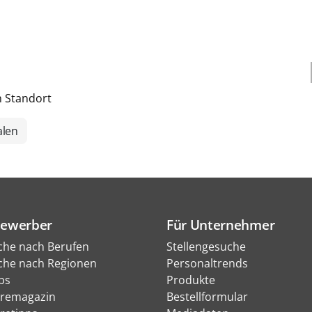
h Standort
alen
Bewerber
Für Unternehmer
che nach Berufen
Stellengesuche
che nach Regionen
Personaltrends
bs
Produkte
eremagazin
Bestellformular