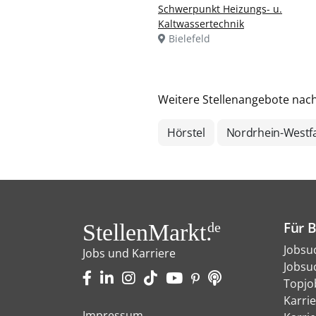
Schwerpunkt Heizungs- u.
Kaltwassertechnik
Bielefeld
Weitere Stellenangebote nac
Hörstel
Nordrhein-Westf
Für 
StellenMarkt.
de
Jobsu
Jobs und Karriere
Jobsu
Topjo
Karri
Impressum