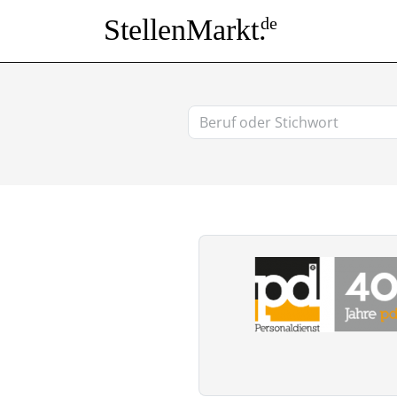
StellenMarkt.
de