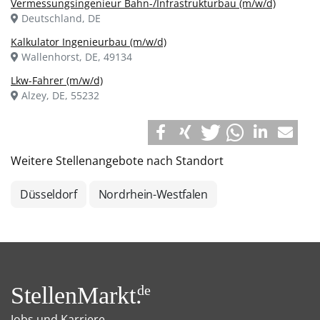
Vermessungsingenieur Bahn-/Infrastrukturbau (m/w/d)
Deutschland, DE
Kalkulator Ingenieurbau (m/w/d)
Wallenhorst, DE, 49134
Lkw-Fahrer (m/w/d)
Alzey, DE, 55232
Weitere Stellenangebote nach Standort
Düsseldorf
Nordrhein-Westfalen
StellenMarkt.
de
Jobs und Karriere