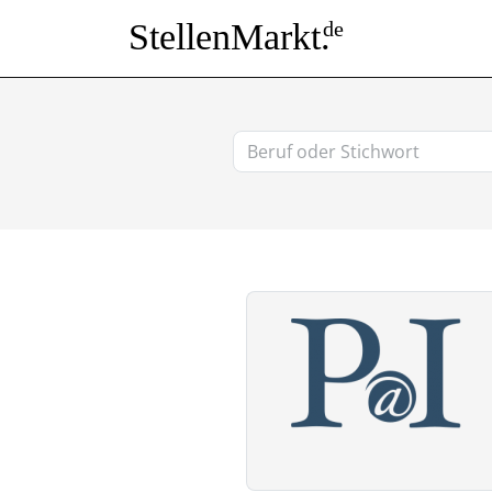
StellenMarkt.
de