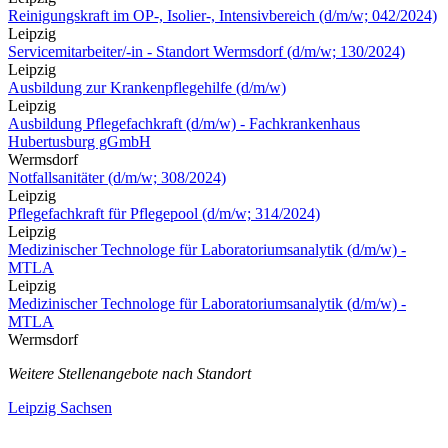
Reinigungskraft im OP-, Isolier-, Intensivbereich (d/m/w; 042/2024)
Leipzig
Servicemitarbeiter/-in - Standort Wermsdorf (d/m/w; 130/2024)
Leipzig
Ausbildung zur Krankenpflegehilfe (d/m/w)
Leipzig
Ausbildung Pflegefachkraft (d/m/w) - Fachkrankenhaus
Hubertusburg gGmbH
Wermsdorf
Notfallsanitäter (d/m/w; 308/2024)
Leipzig
Pflegefachkraft für Pflegepool (d/m/w; 314/2024)
Leipzig
Medizinischer Technologe für Laboratoriumsanalytik (d/m/w) -
MTLA
Leipzig
Medizinischer Technologe für Laboratoriumsanalytik (d/m/w) -
MTLA
Wermsdorf
Weitere Stellenangebote nach Standort
Leipzig
Sachsen
StellenMarkt.
de