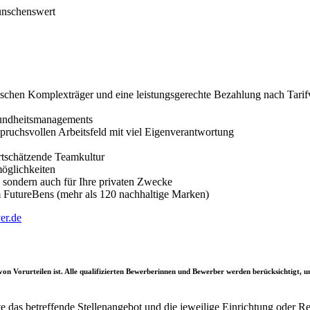
ünschenswert
nischen Komplexträger und eine leistungsgerechte Bezahlung nach Tarif
sundheitsmanagements
spruchsvollen Arbeitsfeld mit viel Eigenverantwortung
rtschätzende Teamkultur
öglichkeiten
t, sondern auch für Ihre privaten Zwecke
orm FutureBens (mehr als 120 nachhaltige Marken)
ver.de
i von Vorurteilen ist. Alle qualifizierten Bewerberinnen und Bewerber werden berücksichtigt,
 das betreffende Stellenangebot und die jeweilige Einrichtung oder 