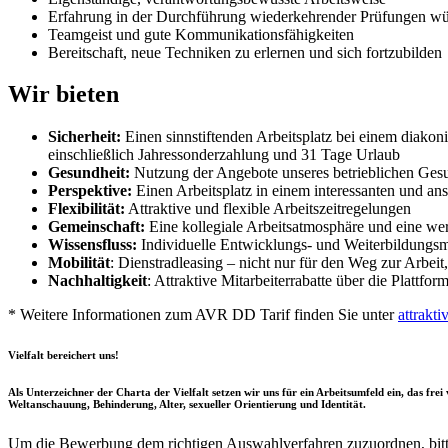
Erfahrung in der Durchführung wiederkehrender Prüfungen w
Teamgeist und gute Kommunikationsfähigkeiten
Bereitschaft, neue Techniken zu erlernen und sich fortzubilden
Wir bieten
Sicherheit:
Einen sinnstiftenden Arbeitsplatz bei einem diako
einschließlich Jahressonderzahlung und 31 Tage Urlaub
Gesundheit:
Nutzung der Angebote unseres betrieblichen Ge
Perspektive:
Einen Arbeitsplatz in einem interessanten und an
Flexibilität:
Attraktive und flexible Arbeitszeitregelungen
Gemeinschaft:
Eine kollegiale Arbeitsatmosphäre und eine we
Wissensfluss:
Individuelle Entwicklungs- und Weiterbildungsm
Mobilität
: Dienstradleasing – nicht nur für den Weg zur Arbei
Nachhaltigkeit
: Attraktive Mitarbeiterrabatte über die Plattf
* Weitere Informationen zum AVR DD Tarif finden Sie unter
attrakti
Vielfalt bereichert uns!
Als Unterzeichner der Charta der Vielfalt setzen wir uns für ein Arbeitsumfeld ein, das fre
Weltanschauung, Behinderung, Alter, sexueller Orientierung und Identität.
Um die Bewerbung dem richtigen Auswahlverfahren zuzuordnen, bitte