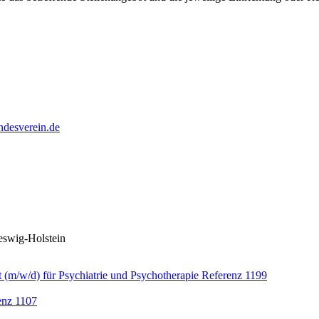
desverein.de
leswig-Holstein
zt (m/w/d) für Psychiatrie und Psychotherapie Referenz 1199
enz 1107