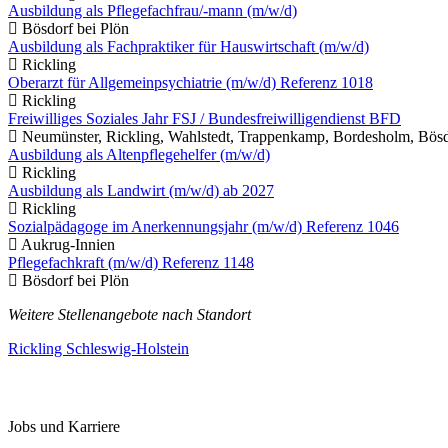
Ausbildung als Pflegefachfrau/-mann (m/w/d)
Bösdorf bei Plön
Ausbildung als Fachpraktiker für Hauswirtschaft (m/w/d)
Rickling
Oberarzt für Allgemeinpsychiatrie (m/w/d) Referenz 1018
Rickling
Freiwilliges Soziales Jahr FSJ / Bundesfreiwilligendienst BFD
Neumünster, Rickling, Wahlstedt, Trappenkamp, Bordesholm, Bösdo
Ausbildung als Altenpflegehelfer (m/w/d)
Rickling
Ausbildung als Landwirt (m/w/d) ab 2027
Rickling
Sozialpädagoge im Anerkennungsjahr (m/w/d) Referenz 1046
Aukrug-Innien
Pflegefachkraft (m/w/d) Referenz 1148
Bösdorf bei Plön
Weitere Stellenangebote nach Standort
Rickling
Schleswig-Holstein
StellenMarkt.
de
Jobs und Karriere