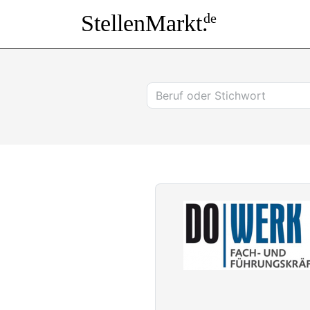
StellenMarkt.
de