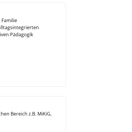
 Familie
lltagsintegrierten
siven Pädagogik
chen Bereich z.B. MiKiG,