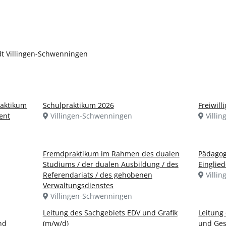
dt Villingen-Schwenningen
raktikum
Schulpraktikum 2026
Freiwill
ent
Villingen-Schwenningen
Villi
Fremdpraktikum im Rahmen des dualen
Pädagog
Studiums / der dualen Ausbildung / des
Einglie
Referendariats / des gehobenen
Villi
Verwaltungsdienstes
Villingen-Schwenningen
Leitung des Sachgebiets EDV und Grafik
Leitung
nd
(m/w/d)
und Ges