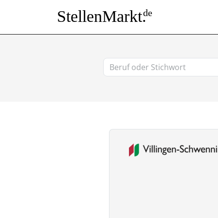
StellenMarkt.
de