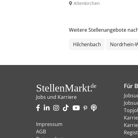
Altenkirchen
Weitere Stellenangebote nac
Hilchenbach
Nordrhein-W
Für 
StellenMarkt.
de
Jobsu
Jobs und Karriere
Jobsu
Topjo
Karri
Impressum
Karri
AGB
Regist