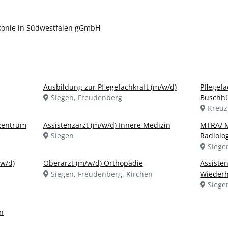
akonie in Südwestfalen gGmbH
Ausbildung zur Pflegefachkraft (m/w/d)
Pflegef
Siegen, Freudenberg
Buschh
Kreuz
nzentrum
Assistenzarzt (m/w/d) Innere Medizin
MTRA/ M
Siegen
Radiolo
Siege
/w/d)
Oberarzt (m/w/d) Orthopädie
Assiste
Siegen, Freudenberg, Kirchen
Wiederh
Siege
n