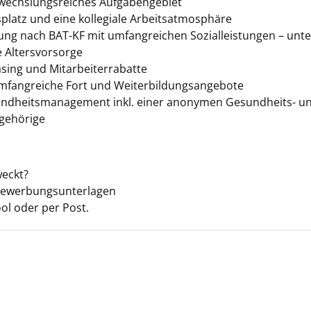
abwechslungsreiches Aufgabengebiet
splatz und eine kollegiale Arbeitsatmosphäre
tung nach BAT-KF mit umfangreichen Sozialleistungen – unt
e Altersvorsorge
asing und Mitarbeiterrabatte
umfangreiche Fort und Weiterbildungsangebote
undheitsmanagement inkl. einer anonymen Gesundheits- und
gehörige
weckt?
 Bewerbungsunterlagen
ol oder per Post.