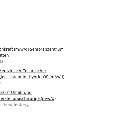
achkraft (m/w/d) Seniorenzentrum
ütten
tal
edizinisch-Technischer
gieassistent im Hybrid OP (m/w/d)
n
nzarzt Unfall-und
erstellungschirurgie (m/w/d)
n, Freudenberg