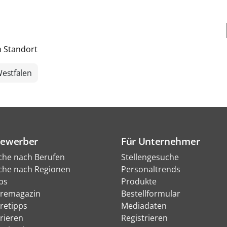
h Standort
estfalen
Bewerber
Für Unternehmer
che nach Berufen
Stellengesuche
che nach Regionen
Personaltrends
bs
Produkte
eremagazin
Bestellformular
eretipps
Mediadaten
rieren
Registrieren