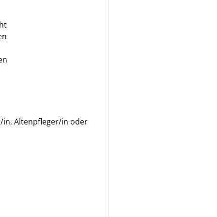
ht
en
en
in, Altenpfleger/in oder