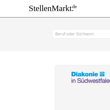
StellenMarkt.
de