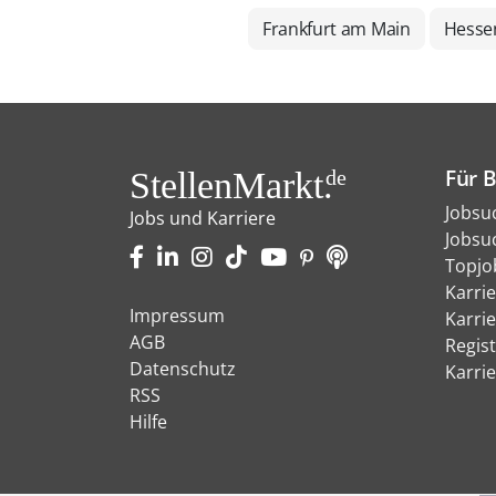
Frankfurt am Main
Hesse
Für 
StellenMarkt.
de
Jobsu
Jobs und Karriere
Jobsu
Topjo
Karri
Impressum
Karri
AGB
Regist
Datenschutz
Karri
RSS
Hilfe