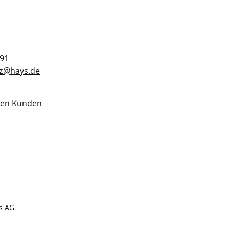
291
cz@hays.de
ren Kunden
s AG