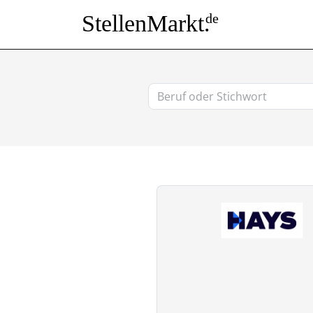
StellenMarkt.
de