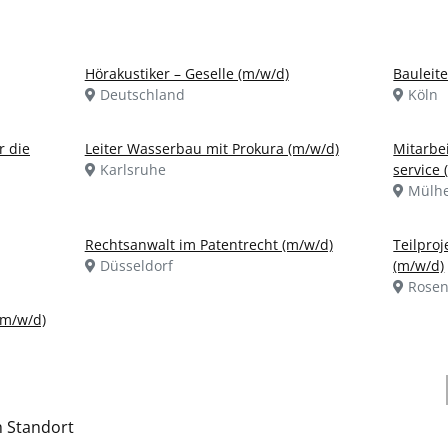
Hörakustiker – Geselle (m/w/d)
Bauleite
Deutschland
Köln
r die
Leiter Wasserbau mit Prokura (m/w/d)
Mitarbe
Karlsruhe
service 
Mülhe
Rechtsanwalt im Patentrecht (m/w/d)
Teilproj
Düsseldorf
(m/w/d)
Rose
(m/w/d)
h Standort