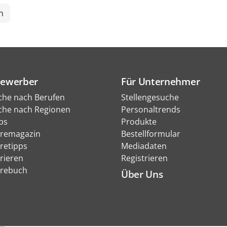
n
Bewerber
Für Unternehmer
che nach Berufen
Stellengesuche
che nach Regionen
Personaltrends
bs
Produkte
eremagazin
Bestellformular
eretipps
Mediadaten
rieren
Registrieren
erebuch
Über Uns