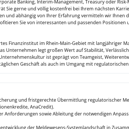
Corporate Banking, Interim-Management, Treasury oder Ris
t Sie gerne und völlig kostenfrei bei Ihrem nächsten Karrie
en und abhängig von Ihrer Erfahrung vermitteln wir Ihnen 
rofitieren Sie von interessanten und passenden Positionen 
ertes Finanzinstitut im Rhein-Main-Gebiet mit langjähriger 
as Unternehmen legt großen Wert auf Stabilität, Verlässlich
 Unternehmenskultur ist geprägt von Teamgeist, Weiterent
täglichen Geschäft als auch im Umgang mit regulatorische
sicherung und fristgerechte Übermittlung regulatorischer Me
ionenkredite, AnaCredit).
her Anforderungen sowie Ableitung der notwendigen Anpas
entwicklung der Meldewesens-Systemlandschaft in Zusamm