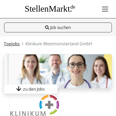
StellenMarkt.
de
Job suchen
Topjobs
Klinikum Westmünsterland GmbH
zu den Jobs