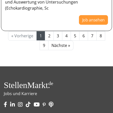
und Auswertung von Untersuchungen
(Echokardiographie, Sc
Job ansehen
« Vorherige
1
2
3
4
5
6
7
8
9
Nächste »
StellenMarkt.
de
Jobs und Karriere