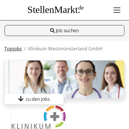
StellenMarkt.
de
Job suchen
Topjobs
Klinikum Westmünsterland GmbH
zu den Jobs