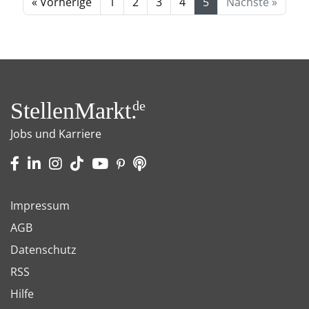
« Vorherige
1
2
3
4
5
Nächste »
StellenMarkt.
de
Jobs und Karriere
Impressum
AGB
Datenschutz
RSS
Hilfe