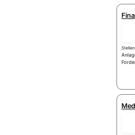
Fin
Stelle
Anlag
Forde
Medi