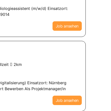
diologieassistent (m/w/d) Einsatzort:
39014
Job ansehen
lzeit
2km
gitalisierung) Einsatzort: Nürnberg
ort Bewerben Als Projektmanager/in
Job ansehen