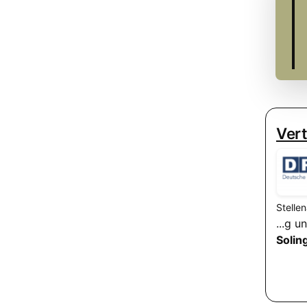
Vert
Stelle
...g 
Solin