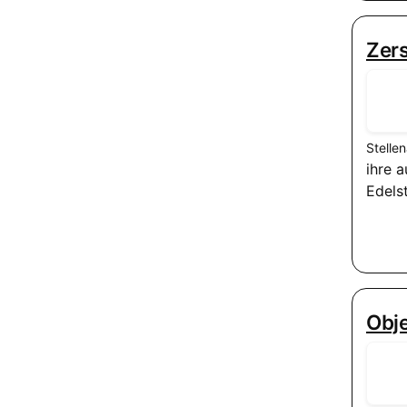
Zer
Stelle
ihre 
Edels
Obj