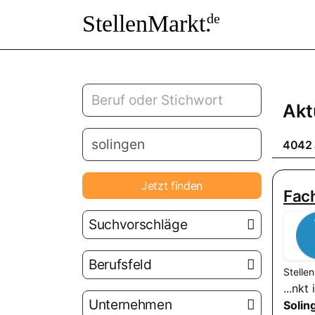
StellenMarkt.
de
Akt
4042 
Jetzt finden
Fach
Suchvorschläge
Berufsfeld
Stelle
...nkt
Unternehmen
Solin