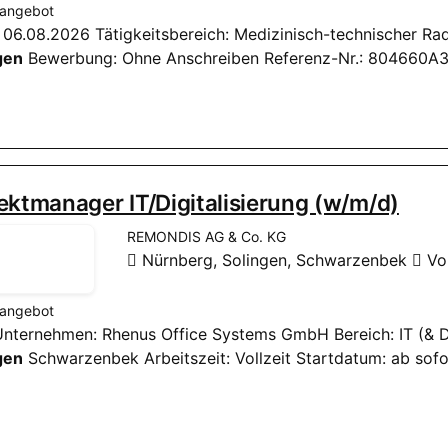
nangebot
it: 06.08.2026 Tätigkeitsbereich: Medizinisch-technischer Ra
gen
Bewerbung: Ohne Anschreiben Referenz-Nr.: 804660A
ektmanager IT/Digitalisierung (w/m/d)
REMONDIS AG & Co. KG
Nürnberg, Solingen, Schwarzenbek
Vol
nangebot
 Unternehmen: Rhenus Office Systems GmbH Bereich: IT (& Di
gen
Schwarzenbek Arbeitszeit: Vollzeit Startdatum: ab sof