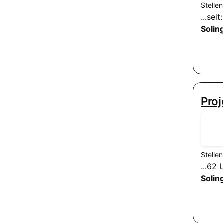
Stelle
...se
Solin
Proj
Stelle
...62
Solin