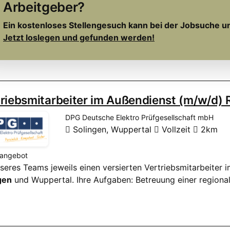
Arbeitgeber?
Ein kostenloses Stellengesuch kann bei der Jobsuche u
Jetzt loslegen und gefunden werden!
riebsmitarbeiter im Außendienst (m/w/d) 
DPG Deutsche Elektro Prüfgesellschaft mbH
Solingen, Wuppertal
Vollzeit
2km
nangebot
unseres Teams jeweils einen versierten Vertriebsmitarbeiter
gen
und Wuppertal. Ihre Aufgaben: Betreuung einer regiona