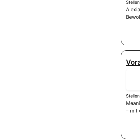
Stelle
Alexi
Bewoh
Vora
Stelle
Meani
– mit