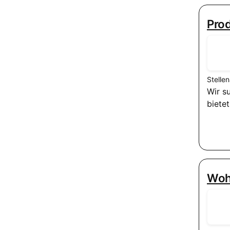
Prod
Stelle
Wir s
biete
Woh