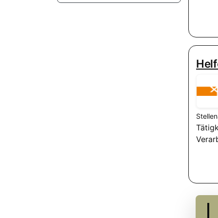
Helf
Stelle
Tätig
Verar