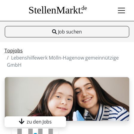
StellenMarkt.
de
Job suchen
Topjobs
Lebenshilfewerk Mölln-Hagenow gemeinnützige
GmbH
zu den Jobs