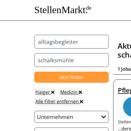
StellenMarkt.
de
Akt
sch
1 Job
Jetzt finden
Pfle
Haiger
Medizin
Alle Filter entfernen
Unternehmen
Stelle
...de