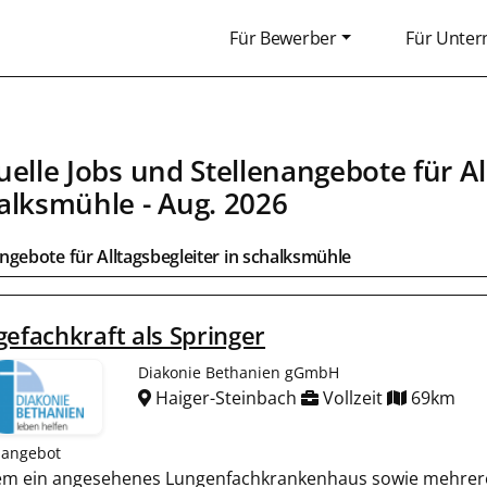
Für Bewerber
Für Unte
uelle Jobs und Stellenangebote für
Al
alksmühle
- Aug. 2026
angebote für
Alltagsbegleiter
in
schalksmühle
gefachkraft als Springer
Diakonie Bethanien gGmbH
Haiger-Steinbach
Vollzeit
69km
nangebot
rem ein angesehenes Lungenfachkrankenhaus sowie mehrer