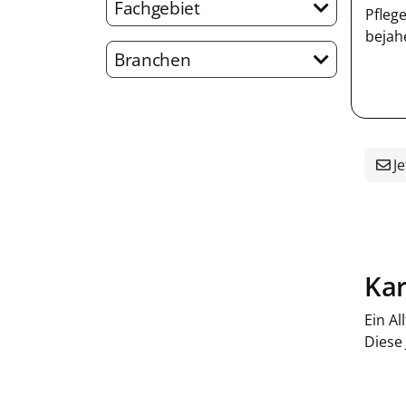
Fachgebiet
Pfleg
bejah
Branchen
Je
Kar
Ein Al
Diese