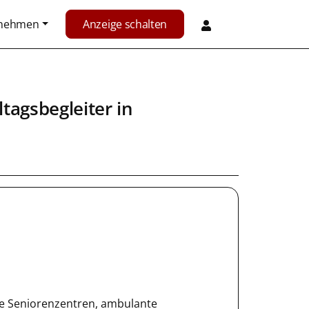
rnehmen
Anzeige schalten
ltagsbegleiter
in
e Seniorenzentren, ambulante