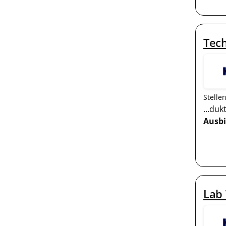
Tech
Stelle
...du
Ausb
Lab 