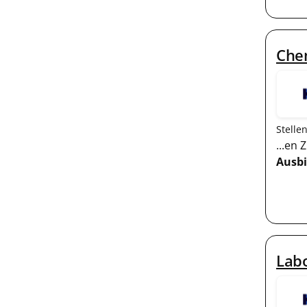
Che
Stelle
...en
Ausb
Labo