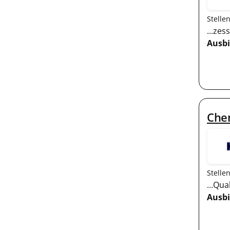
Stelle
...ze
Ausb
Che
Stelle
...Qu
Ausb