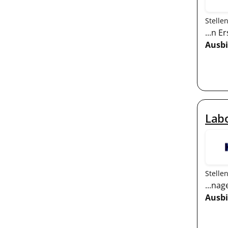
Stelle
...n 
Ausb
Labo
Stelle
...na
Ausb