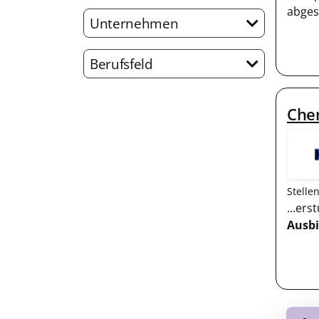
abges
Unternehmen
Berufsfeld
Che
Stelle
...er
Ausb