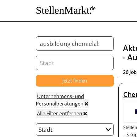
StellenMarkt.
de
Akt
- A
26 Jo
Jetzt finden
Che
Unternehmens- und
Personalberatungen
Alle Filter entfernen
Stelle
Stadt
...sk