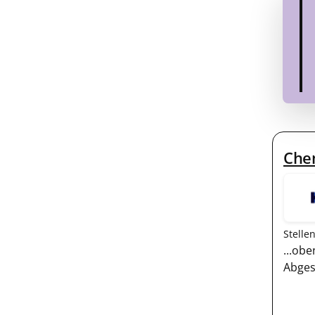
Che
Stelle
...ob
Abges