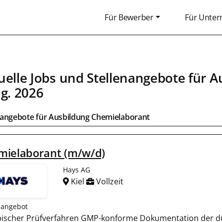
Für Bewerber
Für Unte
uelle Jobs und Stellenangebote für
A
ug. 2026
bangebote für
Ausbildung Chemielaborant
mielaborant (m/w/d)
Hays AG
Kiel
Vollzeit
nangebot
opischer Prüfverfahren GMP-konforme Dokumentation der d