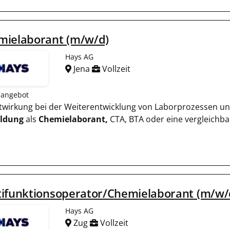
mielaborant (m/w/d)
Hays AG
Jena
Vollzeit
nangebot
Mitwirkung bei der Weiterentwicklung von Laborprozessen u
ildung
als
Chemielaborant,
CTA, BTA oder eine vergleichbar
tifunktionsoperator/Chemielaborant (m/w/
Hays AG
Zug
Vollzeit