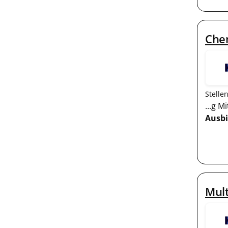
Che
Stelle
...g 
Ausb
Mul