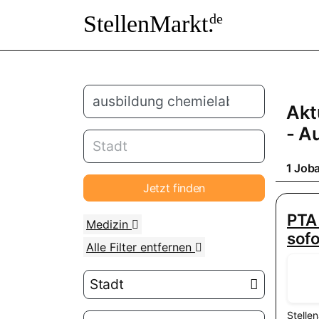
StellenMarkt.
de
Akt
- A
1 Job
Jetzt finden
PTA 
Medizin
sofo
Alle Filter entfernen
Stadt
Stelle