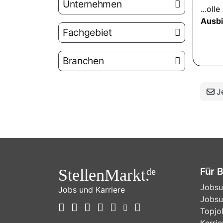
Unternehmen
...ol
Ausbi
Fachgebiet
Branchen
Je
Für 
StellenMarkt.
de
Jobsu
Jobs und Karriere
Jobsu
Topjo