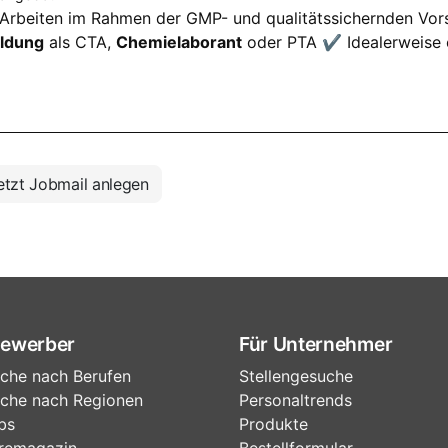
le Arbeiten im Rahmen der GMP- und qualitätssichernden Vor
ldung
als CTA,
Chemielaborant
oder PTA ✔ Idealerweise e
tzt Jobmail anlegen
Bewerber
Für Unternehmer
che nach Berufen
Stellengesuche
che nach Regionen
Personaltrends
bs
Produkte