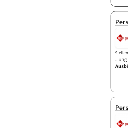
Pers
Stelle
...un
Ausb
Per