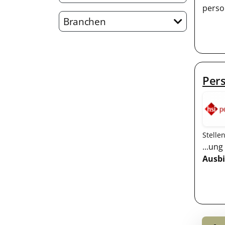
perso
Branchen
Pers
Stelle
...un
Ausb