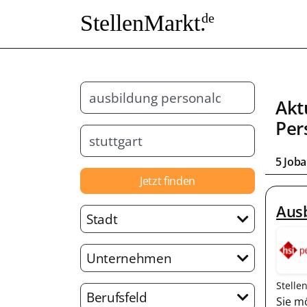
StellenMarkt.
de
Akt
Per
5 Job
Jetzt finden
Ausb
Stadt
Unternehmen
Stelle
Berufsfeld
Sie m