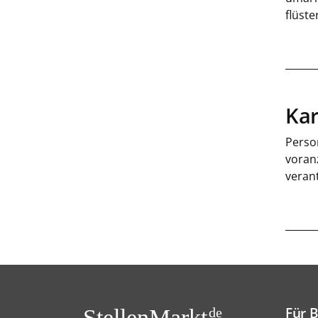
flüste
Kar
Person
voran
veran
Für 
StellenMarkt.
de