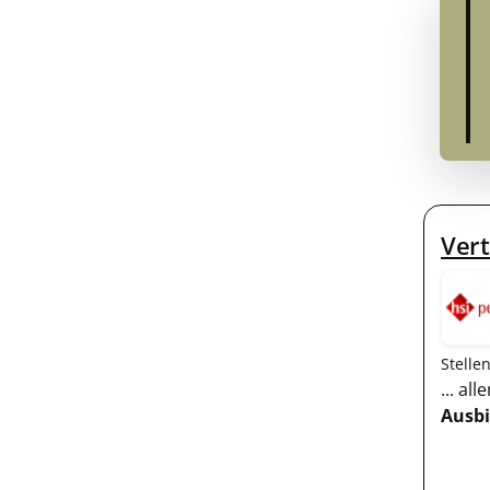
Vert
Stelle
... a
Ausb