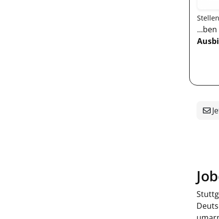
Stelle
...be
Ausb
Je
Job
Stutt
Deuts
umarm