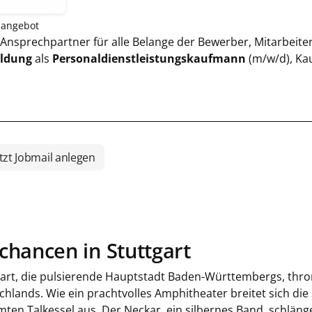
nangebot
n Ansprechpartner für alle Belange der Bewerber, Mitarbeit
ildung
als
Personaldienstleistungskaufmann
(m/w/d), Ka
tzt Jobmail anlegen
chancen in Stuttgart
gart, die pulsierende Hauptstadt Baden-Württembergs, thr
chlands. Wie ein prachtvolles Amphitheater breitet sich die
ten Talkessel aus. Der Neckar, ein silbernes Band, schläng