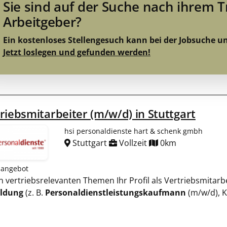
Sie sind auf der Suche nach ihrem 
Arbeitgeber?
Ein kostenloses Stellengesuch kann bei der Jobsuche u
Jetzt loslegen und gefunden werden!
riebsmitarbeiter (m/w/d) in Stuttgart
hsi personaldienste hart & schenk gmbh
Stuttgart
Vollzeit
0km
nangebot
llen vertriebsrelevanten Themen Ihr Profil als Vertriebsmit
ildung
(z. B.
Personaldienstleistungskaufmann
(m/w/d), 