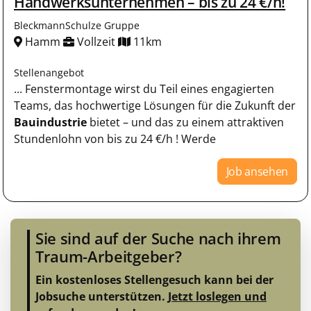
Handwerksunternehmen – bis zu 24 €/h!
BleckmannSchulze Gruppe
Hamm
Vollzeit
11km
Stellenangebot
... Fenstermontage wirst du Teil eines engagierten
Teams, das hochwertige Lösungen für die Zukunft der
Bauindustrie
bietet – und das zu einem attraktiven
Stundenlohn von bis zu 24 €/h ! Werde
Job ansehen
Sie sind auf der Suche nach ihrem
Traum-Arbeitgeber?
Ein kostenloses Stellengesuch kann bei der
Jobsuche unterstützen.
Jetzt loslegen und