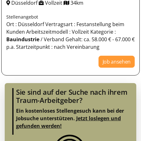
Düsseldorf
Vollzeit
34km
Stellenangebot
Ort : Düsseldorf Vertragsart : Festanstellung beim
Kunden Arbeitszeitmodell : Vollzeit Kategorie :
Bauindustrie
/ Verband Gehalt: ca. 58.000 € - 67.000 €
p.a. Startzeitpunkt : nach Vereinbarung
Job ansehen
Sie sind auf der Suche nach ihrem
Traum-Arbeitgeber?
Ein kostenloses Stellengesuch kann bei der
Jobsuche unterstützen.
Jetzt loslegen und
gefunden werden!