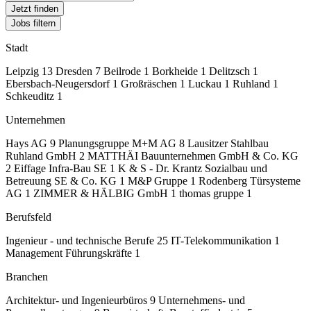
Jetzt finden
Jobs filtern
Stadt
Leipzig
13
Dresden
7
Beilrode
1
Borkheide
1
Delitzsch
1
Ebersbach-Neugersdorf
1
Großräschen
1
Luckau
1
Ruhland
1
Schkeuditz
1
Unternehmen
Hays AG
9
Planungsgruppe M+M AG
8
Lausitzer Stahlbau
Ruhland GmbH
2
MATTHÄI Bauunternehmen GmbH & Co. KG
2
Eiffage Infra-Bau SE
1
K & S - Dr. Krantz Sozialbau und
Betreuung SE & Co. KG
1
M&P Gruppe
1
Rodenberg Türsysteme
AG
1
ZIMMER & HÄLBIG GmbH
1
thomas gruppe
1
Berufsfeld
Ingenieur - und technische Berufe
25
IT-Telekommunikation
1
Management Führungskräfte
1
Branchen
Architektur- und Ingenieurbüros
9
Unternehmens- und