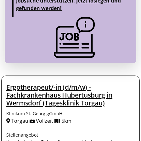
Jobsuche unterstützen.
Jetzt loslegen und
gefunden werden!
Ergotherapeut/-in (d/m/w) -
Fachkrankenhaus Hubertusburg in
Wermsdorf (Tagesklinik Torgau)
Klinikum St. Georg gGmbH
Torgau
Vollzeit
5km
Stellenangebot