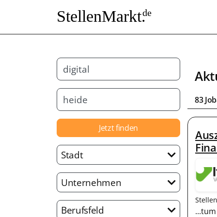
StellenMarkt.
de
Akt
83 Jo
Jetzt finden
Ausz
Fina
Stadt
Unternehmen
Stelle
Berufsfeld
...tu