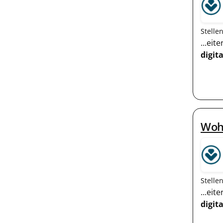
Stelle
...ei
digita
Woh
Stelle
...ei
digita