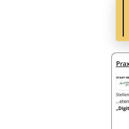
Prax
Stelle
...et
„Digi