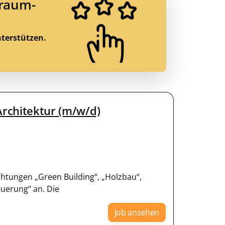
Traum-
nterstützen.
Architektur (m/w/d)
chtungen „Green Building“, „Holzbau“,
uerung“ an. Die
Job ansehen