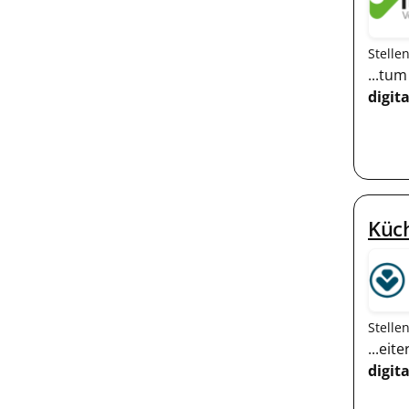
Stelle
...tu
digita
Küch
Stelle
...ei
digita