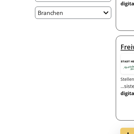
digita
Branchen
Frei
Stelle
...si
digita