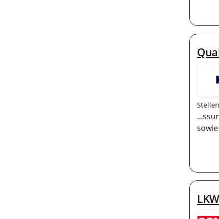
Qual
Stelle
...ss
sowi
LKW