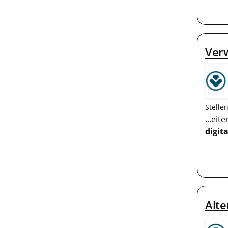
Verw
Stelle
...ei
digita
Alte