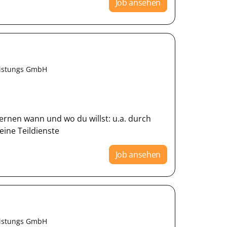
Job ansehen
eistungs GmbH
ernen wann und wo du willst: u.a. durch
eine Teildienste
Job ansehen
eistungs GmbH