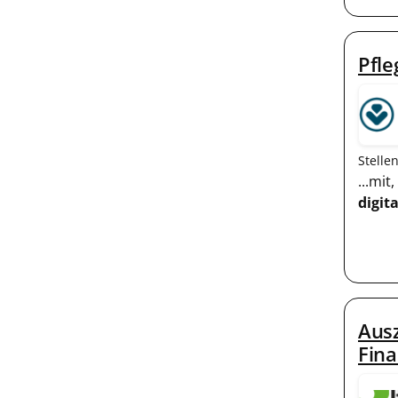
Pfle
Stelle
...mi
digita
Ausz
Fin