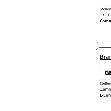
Stelle
...rs
Comm
Bra
Stelle
...am
E-Co