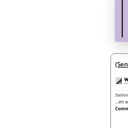
(Sen
Stelle
...en
Comm