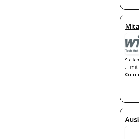
Mita
Stelle
... m
Comm
Aus