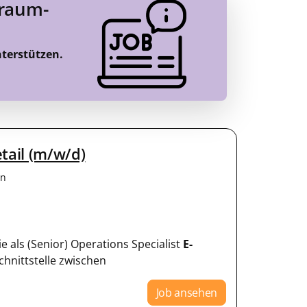
Traum-
nterstützen.
tail (m/w/d)
en
e als (Senior) Operations Specialist
E-
chnittstelle zwischen
Job ansehen