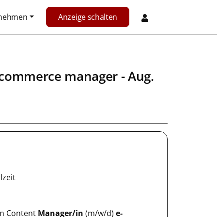
rnehmen
Anzeige schalten
e commerce manager - Aug.
lzeit
e/n Content
Manager/in
(m/w/d)
e-