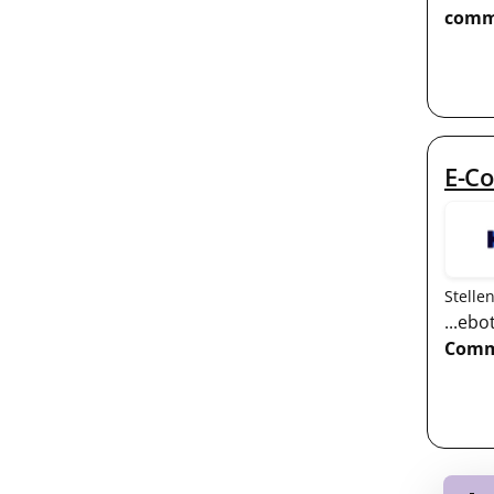
comm
E-C
Stelle
...eb
Comm