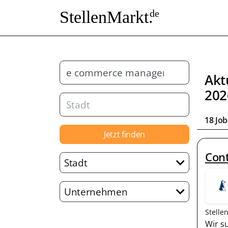
StellenMarkt.
de
Akt
202
18 Jo
Jetzt finden
Con
Stadt
Unternehmen
Stelle
Wir s