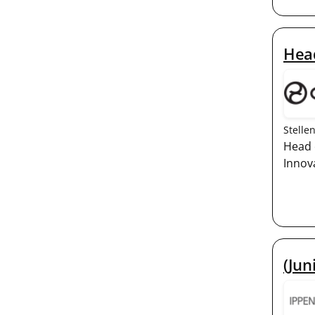
Hea
Stelle
Head 
Innov
(Ju