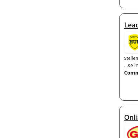
Lead
Stelle
...se
Comm
Onl