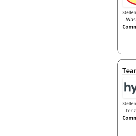
Stelle
...Wa
Comm
Team
Stelle
...te
Comm