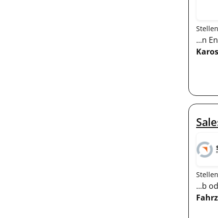
Stelle
...n 
Karos
Sale
Stelle
...b 
Fahr