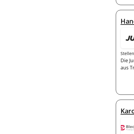
Han
Stelle
Die J
aus T
Kar