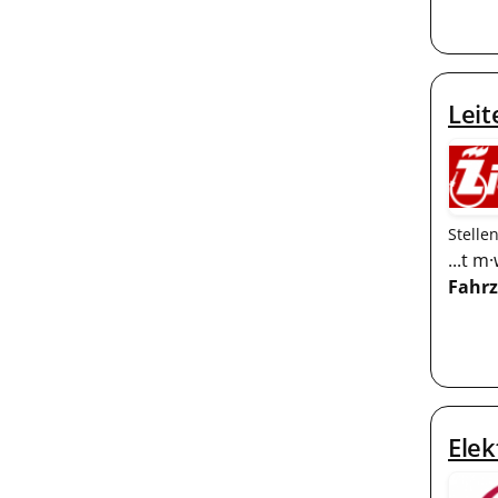
Lei
Stelle
...t 
Fahr
Elek