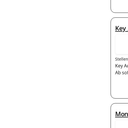
Key
Stelle
Key A
Ab so
Mon