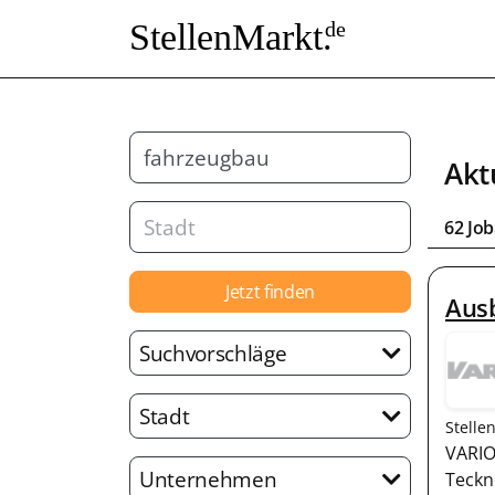
StellenMarkt.
de
Akt
62 Jo
Jetzt finden
Aus
Suchvorschläge
Stadt
Stelle
VARI
Unternehmen
Teckn