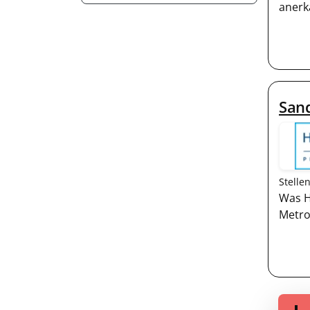
anerk
Sand
Stelle
Was H
Metro