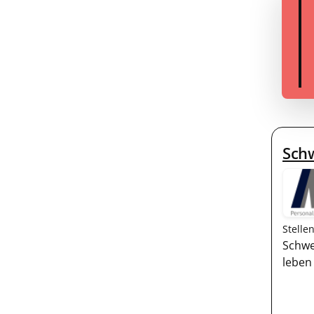
Sch
Stelle
Schwe
leben 