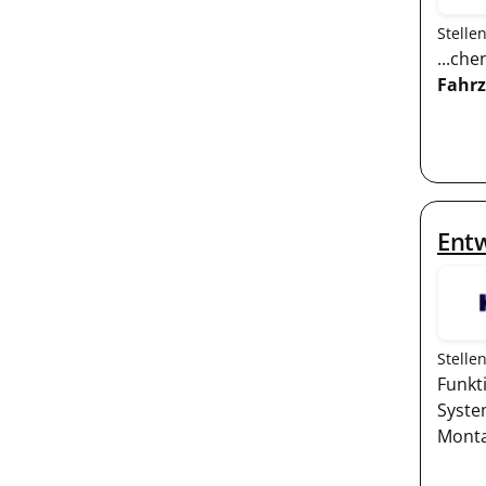
Stelle
...ch
Fahr
Ent
Stelle
Funkt
Syste
Monta