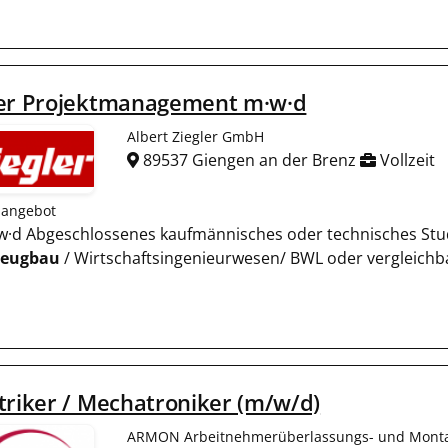
ter Projektmanagement m·w·d
Albert Ziegler GmbH
89537 Giengen an der Brenz
Vollzeit
nangebot
m·w·d Abgeschlossenes kaufmännisches oder technisches St
zeugbau
/ Wirtschaftsingenieurwesen/ BWL oder vergleichb
triker / Mechatroniker (m/w/d)
ARMON Arbeitnehmerüberlassungs- und Mon