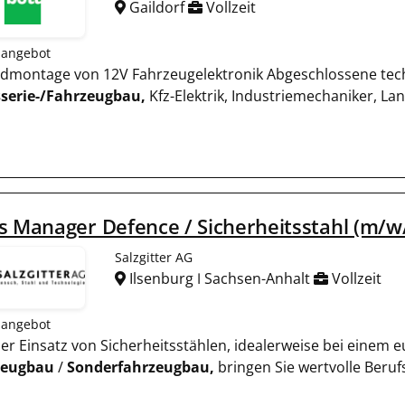
Gaildorf
Vollzeit
nangebot
Endmontage von 12V Fahrzeugelektronik Abgeschlossene tec
serie-/Fahrzeugbau,
Kfz-Elektrik, Industriemechaniker, L
s Manager Defence / Sicherheitsstahl (m/w
Salzgitter AG
Ilsenburg ǀ Sachsen-Anhalt
Vollzeit
nangebot
oder Einsatz von Sicherheitsstählen, idealerweise bei eine
zeugbau
/
Sonderfahrzeugbau,
bringen Sie wertvolle Beruf