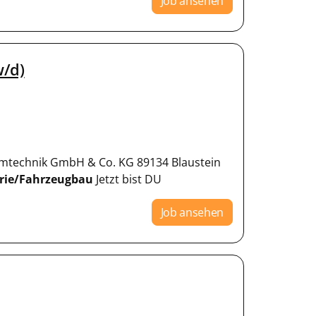
Job ansehen
/d)
mtechnik GmbH & Co. KG 89134 Blaustein
rie/Fahrzeugbau
Jetzt bist DU
Job ansehen