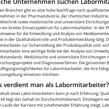
che Unternehmen suchen Labormita
elen Branchen gibt es eine hohe Nachfrage nach qualifiziert
nehmen in der Pharmaindustrie, der chemischen Industrie, 
ttechnik sowie medizinische und universitäre Einrichtung
n ein breites Einsatzspektrum für Labormitarbeiter. In der
ielsweise für die Entwicklung und Analyse von Medikamenten
sie in der Qualitätskontrolle und Produktentwicklung tätig. 
mitarbeiter zur Sicherstellung der Produktqualität und -sic
mitarbeiter eine wichtige Rolle bei der Analyse von Umwe
tstandards. Medizinische und universitäre Einrichtungen 
orschungsprojekte und Diagnoseverfahren. Die genannten Br
äftigungsmöglichkeiten für Labormitarbeiter, die ihre Fähigk
tsumgebung einsetzen möchten.
 verdient man als Labormitarbeiter?
ehalt eines Labormitarbeiters kann je nach Erfahrung, Quali
ell liegt das Gehalt im Durchschnittsbereich. Einsteigern w
m Laufe der Karriere mit zunehmender Erfahrung steigt. La