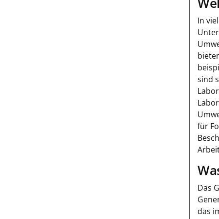
Wel
In vi
Unter
Umwel
biete
beisp
sind 
Labor
Labor
Umwel
für F
Besch
Arbei
Was
Das G
Gener
das i