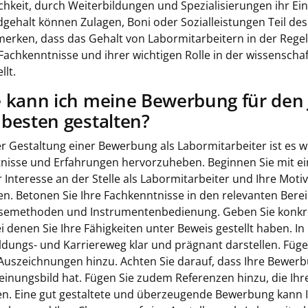
chkeit, durch Weiterbildungen und Spezialisierungen ihr E
gehalt können Zulagen, Boni oder Sozialleistungen Teil des 
erken, dass das Gehalt von Labormitarbeitern in der Rege
 Fachkenntnisse und ihrer wichtigen Rolle in der wissenscha
llt.
 kann ich meine Bewerbung für den J
besten gestalten?
er Gestaltung einer Bewerbung als Labormitarbeiter ist es wi
nisse und Erfahrungen hervorzuheben. Beginnen Sie mit e
hr Interesse an der Stelle als Labormitarbeiter und Ihre Mot
en. Betonen Sie Ihre Fachkenntnisse in den relevanten Bere
semethoden und Instrumentenbedienung. Geben Sie konkret
ei denen Sie Ihre Fähigkeiten unter Beweis gestellt haben. In
ldungs- und Karriereweg klar und prägnant darstellen. Fügen
Auszeichnungen hinzu. Achten Sie darauf, dass Ihre Bewerbun
einungsbild hat. Fügen Sie zudem Referenzen hinzu, die Ihr
n. Eine gut gestaltete und überzeugende Bewerbung kann 