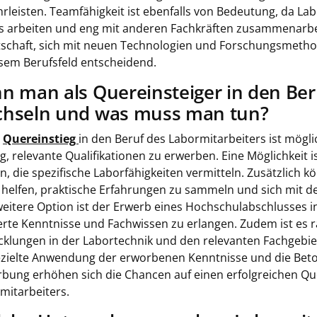
rleisten. Teamfähigkeit ist ebenfalls von Bedeutung, da Labo
 arbeiten und eng mit anderen Fachkräften zusammenarbeit
tschaft, sich mit neuen Technologien und Forschungsmethod
esem Berufsfeld entscheidend.
n man als Quereinsteiger in den Ber
hseln und was muss man tun?
n
Quereinstieg
in den Beruf des Labormitarbeiters ist mögli
ig, relevante Qualifikationen zu erwerben. Eine Möglichkeit
n, die spezifische Laborfähigkeiten vermitteln. Zusätzlich 
 helfen, praktische Erfahrungen zu sammeln und sich mit d
weitere Option ist der Erwerb eines Hochschulabschlusses 
erte Kenntnisse und Fachwissen zu erlangen. Zudem ist es ra
cklungen in der Labortechnik und den relevanten Fachgebi
ezielte Anwendung der erworbenen Kenntnisse und die Beto
bung erhöhen sich die Chancen auf einen erfolgreichen Que
mitarbeiters.