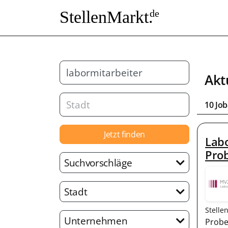
StellenMarkt.
de
Akt
10 Jo
Jetzt finden
Labo
Pro
Suchvorschläge
Stadt
Stelle
Unternehmen
Probe