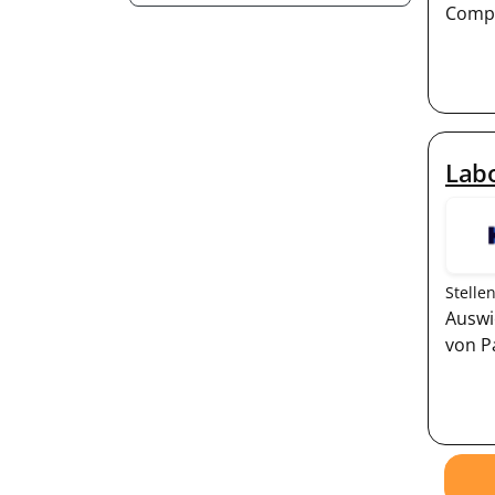
Compu
Labo
Stelle
Auswi
von P