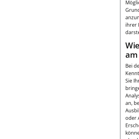
Mögli
Grund
anzum
ihrer
darste
Wie
am 
Bei d
Kennt
Sie I
bring
Analy
an, b
Ausbi
oder 
Ersch
könne