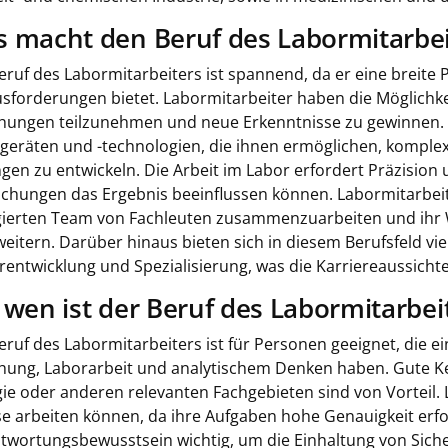
 macht den Beruf des Labormitarbe
eruf des Labormitarbeiters ist spannend, da er eine breite 
sforderungen bietet. Labormitarbeiter haben die Möglichk
hungen teilzunehmen und neue Erkenntnisse zu gewinnen.
geräten und -technologien, die ihnen ermöglichen, komple
gen zu entwickeln. Die Arbeit im Labor erfordert Präzision u
chungen das Ergebnis beeinflussen können. Labormitarbei
ierten Team von Fachleuten zusammenzuarbeiten und ihr Wi
weitern. Darüber hinaus bieten sich in diesem Berufsfeld vie
rentwicklung und Spezialisierung, was die Karriereaussichte
 wen ist der Beruf des Labormitarbei
eruf des Labormitarbeiters ist für Personen geeignet, die ei
hung, Laborarbeit und analytischem Denken haben. Gute Ke
gie oder anderen relevanten Fachgebieten sind von Vorteil. 
se arbeiten können, da ihre Aufgaben hohe Genauigkeit erf
twortungsbewusstsein wichtig, um die Einhaltung von Siche