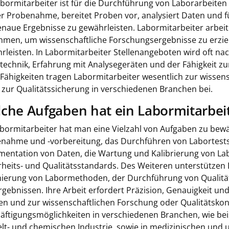
abormitarbeiter ist für die Durchführung von Laborarbeiten 
er Probenahme, bereitet Proben vor, analysiert Daten und 
naue Ergebnisse zu gewährleisten. Labormitarbeiter arbei
men, um wissenschaftliche Forschungsergebnisse zu erziel
rleisten. In Labormitarbeiter Stellenangeboten wird oft na
technik, Erfahrung mit Analysegeräten und der Fähigkeit z
 Fähigkeiten tragen Labormitarbeiter wesentlich zur wisse
 zur Qualitätssicherung in verschiedenen Branchen bei.
che Aufgaben hat ein Labormitarbeit
abormitarbeiter hat man eine Vielzahl von Aufgaben zu bew
nahme und -vorbereitung, das Durchführen von Labortests,
entation von Daten, die Wartung und Kalibrierung von Lab
rheits- und Qualitätsstandards. Des Weiteren unterstützen 
ierung von Labormethoden, der Durchführung von Qualitäts
rgebnissen. Ihre Arbeit erfordert Präzision, Genauigkeit un
len und zur wissenschaftlichen Forschung oder Qualitätskon
äftigungsmöglichkeiten in verschiedenen Branchen, wie bei
t- und chemischen Industrie, sowie in medizinischen und u