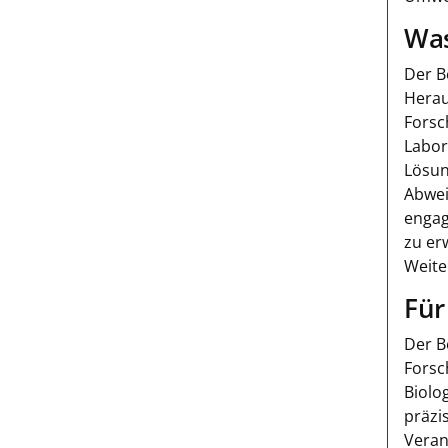
Was
Der B
Herau
Forsc
Labor
Lösun
Abwei
engag
zu er
Weite
Für
Der B
Forsc
Biolo
präzi
Veran