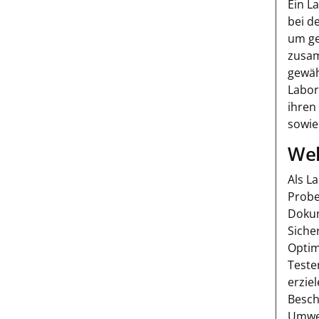
Ein L
bei d
um ge
zusam
gewäh
Labor
ihren
sowie
Wel
Als L
Probe
Dokum
Siche
Optim
Teste
erzie
Besch
Umwel