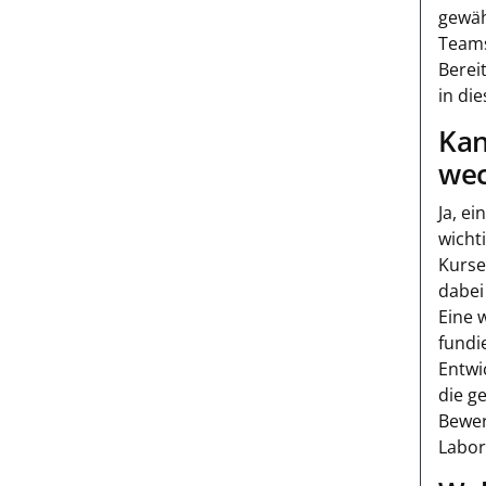
gewäh
Teams
Berei
in di
Kan
wec
Ja, ei
wicht
Kurse
dabei
Eine 
fundi
Entwi
die g
Bewer
Labor