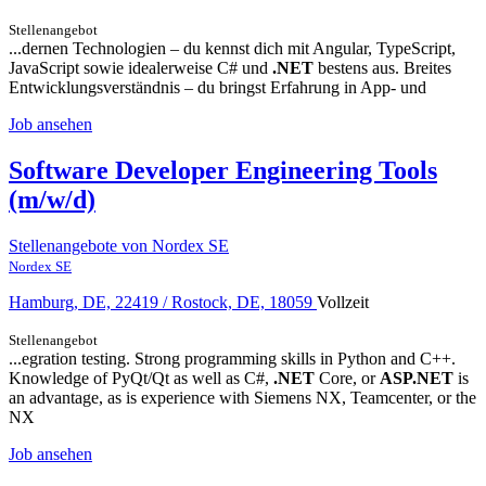
Stellenangebot
...dernen Technologien – du kennst dich mit Angular, TypeScript,
JavaScript sowie idealerweise C# und
.NET
bestens aus. Breites
Entwicklungsverständnis – du bringst Erfahrung in App- und
Job ansehen
Software Developer Engineering Tools
(m/w/d)
Stellenangebote von Nordex SE
Nordex SE
Hamburg, DE, 22419 / Rostock, DE, 18059
Vollzeit
Stellenangebot
...egration testing. Strong programming skills in Python and C++.
Knowledge of PyQt/Qt as well as C#,
.NET
Core, or
ASP.NET
is
an advantage, as is experience with Siemens NX, Teamcenter, or the
NX
Job ansehen