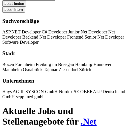
Jetzt finden
Jobs filtern
Suchvorschläge
ASP.NET Developer
C# Developer
Junior Net Developer
Net
Developer Backend
Net Developer Frontend
Senior Net Developer
Software Developer
Stadt
Bozen
Forchheim
Freiburg im Breisgau
Hamburg
Hannover
Mannheim
Osnabrück
Tajonar
Ziesendorf
Zürich
Unternehmen
Hays AG
IP SYSCON GmbH
Nordex SE
OBERALP Deutschland
GmbH
sepp.med gmbh
Aktuelle Jobs und
Stellenangebote für
.Net