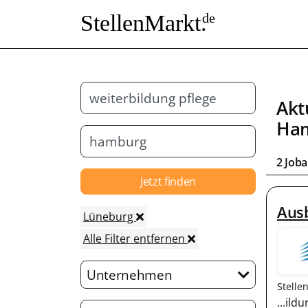
StellenMarkt.
de
Akt
Ha
2 Joba
Jetzt finden
Ausb
Lüneburg
Alle Filter entfernen
Unternehmen
Stelle
...il