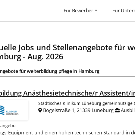
Für Bewerber
Für Unte
uelle Jobs und Stellenangebote für we
mburg
- Aug. 2026
ngebote für weiterbildung pflege in
Hamburg
ildung Anästhesietechnische/r Assistent/i
Städtisches Klinikum Lüneburg gemeinnützig
Bögelstraße 1, 21339 Lüneburg
Ausbil
nangebot
dungs-Equipment und einen hohen tech­nisch­en Standard in d