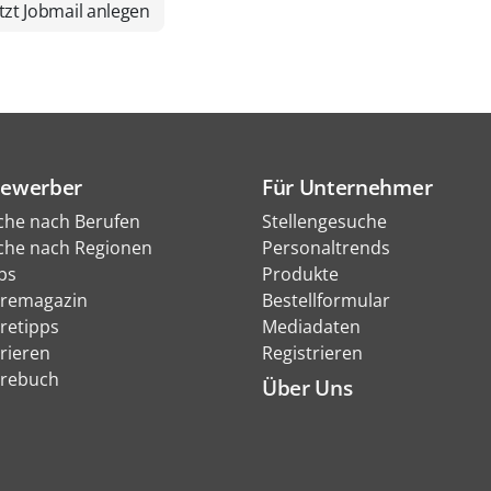
tzt Jobmail anlegen
Bewerber
Für Unternehmer
che nach Berufen
Stellengesuche
che nach Regionen
Personaltrends
bs
Produkte
eremagazin
Bestellformular
eretipps
Mediadaten
rieren
Registrieren
erebuch
Über Uns