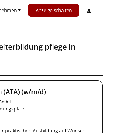
rnehmen
Anzeige schalten
iterbildung pflege in
n (ATA) (w/m/d)
e GmbH
dungsplatz
er prak­tisch­en Ausbildung auf Wunsch