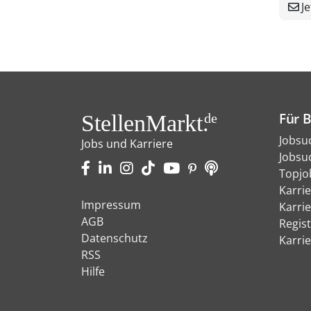
Je
Für 
StellenMarkt.
de
Jobsu
Jobs und Karriere
Jobsu
Topjo
Karri
Impressum
Karri
AGB
Regist
Datenschutz
Karri
RSS
Hilfe