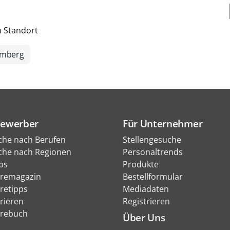
h Standort
emberg
Bewerber
Für Unternehmer
che nach Berufen
Stellengesuche
che nach Regionen
Personaltrends
bs
Produkte
eremagazin
Bestellformular
eretipps
Mediadaten
rieren
Registrieren
erebuch
Über Uns