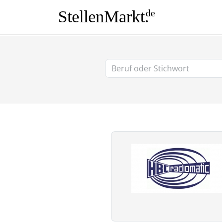
StellenMarkt.
de