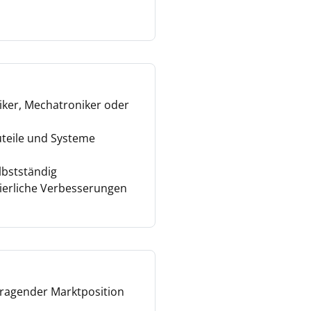
iker, Mechatroniker oder
uteile und Systeme
lbstständig
uierliche Verbesserungen
rragender Marktposition