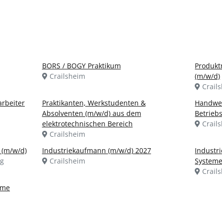
BORS / BOGY Praktikum
Produkt
Crailsheim
(m/w/d)
Crail
rbeiter
Praktikanten, Werkstudenten &
Handwer
Absolventen (m/w/d) aus dem
Betrieb
elektrotechnischen Bereich
Crail
Crailsheim
r (m/w/d)
Industriekaufmann (m/w/d) 2027
Industri
rg
Crailsheim
Systeme
Crail
eme