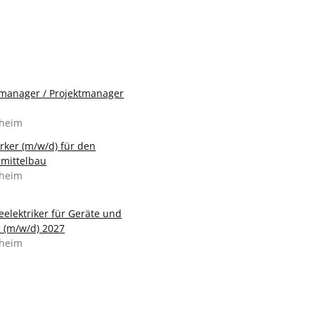
manager / Projektmanager
sheim
ker (m/w/d) für den
smittelbau
sheim
eelektriker für Geräte und
 (m/w/d) 2027
sheim