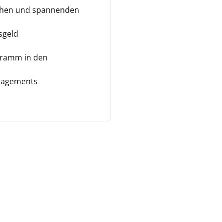
schen und spannenden
sgeld
ogramm in den
nagements