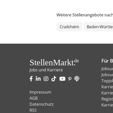
Weitere Stellenangebote nac
Crailsheim
Baden-Württ
Für 
StellenMarkt.
de
Jobsu
Jobs und Karriere
Jobsu
Topjo
Karri
Impressum
Karri
AGB
Regist
Datenschutz
Karri
RSS