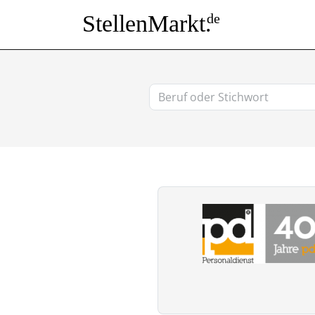
StellenMarkt.
de