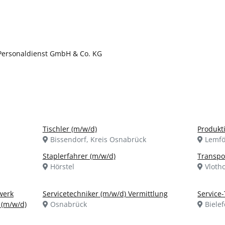
 Personaldienst GmbH & Co. KG
Tischler (m/w/d)
Produkt
Bissendorf, Kreis Osnabrück
Lemfö
Staplerfahrer (m/w/d)
Transpor
Hörstel
Vloth
werk
Servicetechniker (m/w/d) Vermittlung
Service
 (m/w/d)
Osnabrück
Bielef