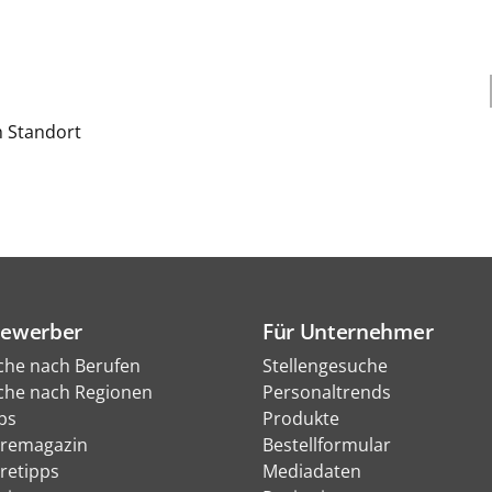
h Standort
Bewerber
Für Unternehmer
che nach Berufen
Stellengesuche
che nach Regionen
Personaltrends
bs
Produkte
eremagazin
Bestellformular
eretipps
Mediadaten