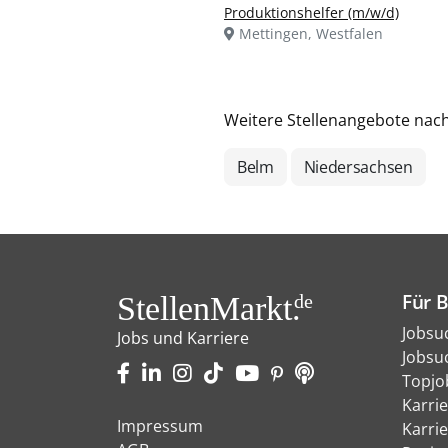
Produktionshelfer (m/w/d)
Mettingen, Westfalen
Weitere Stellenangebote nac
Belm
Niedersachsen
Für 
StellenMarkt.
de
Jobsu
Jobs und Karriere
Jobsu
Topjo
Karri
Impressum
Karri