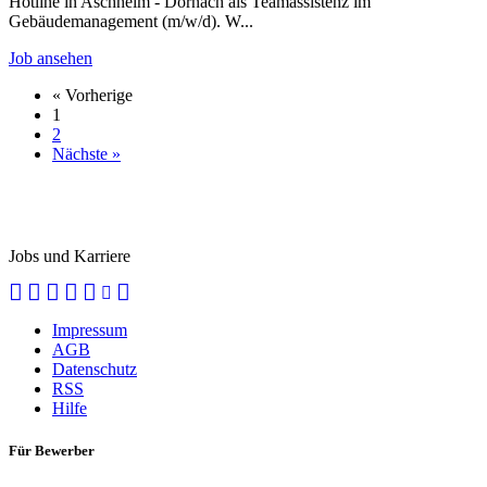
Hotline in Aschheim - Dornach als Teamassistenz im
Gebäudemanagement (m/w/d). W...
Job ansehen
« Vorherige
1
2
Nächste »
StellenMarkt.
de
Jobs und Karriere
Impressum
AGB
Datenschutz
RSS
Hilfe
Für Bewerber