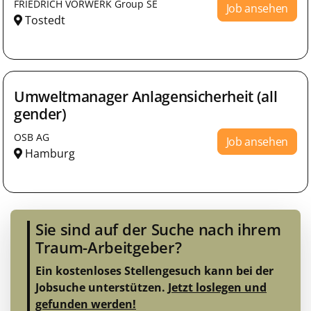
FRIEDRICH VORWERK Group SE
Job ansehen
Tostedt
Umweltmanager Anlagensicherheit (all
gender)
OSB AG
Job ansehen
Hamburg
Sie sind auf der Suche nach ihrem
Traum-Arbeitgeber?
Ein kostenloses Stellengesuch kann bei der
Jobsuche unterstützen.
Jetzt loslegen und
gefunden werden!