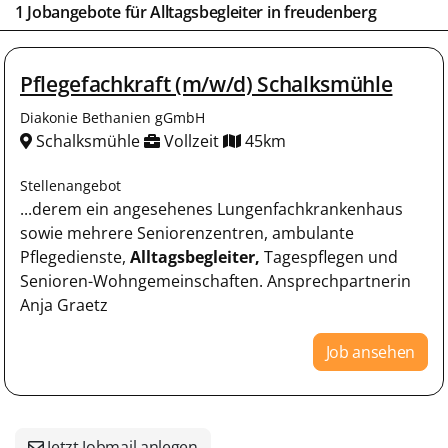
1 Jobangebote für
Alltagsbegleiter
in
freudenberg
Pflegefachkraft (m/w/d) Schalksmühle
Diakonie Bethanien gGmbH
Schalksmühle
Vollzeit
45km
Stellenangebot
...derem ein angesehenes Lungenfachkrankenhaus
sowie mehrere Seniorenzentren, ambulante
Pflegedienste,
Alltagsbegleiter,
Tagespflegen und
Senioren-Wohngemeinschaften. Ansprechpartnerin
Anja Graetz
Job ansehen
Jetzt Jobmail anlegen