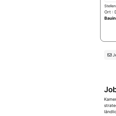
Stelle
Ort : 
Bauin
Je
Jo
Kamen 
strat
ländl