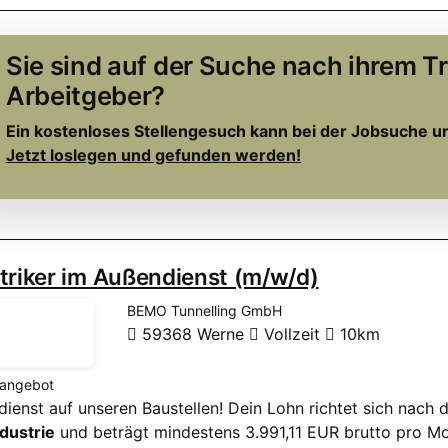
Sie sind auf der Suche nach ihrem 
Arbeitgeber?
Ein kostenloses Stellengesuch kann bei der Jobsuche u
Jetzt loslegen und gefunden werden!
triker im Außendienst (m/w/d)
BEMO Tunnelling GmbH
59368 Werne
Vollzeit
10km
nangebot
rdienst auf unseren Baustellen! Dein Lohn richtet sich nach 
dustrie
und beträgt mindestens 3.991,11 EUR brutto pro Mo