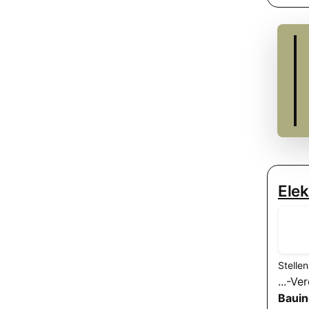
Elek
Stelle
...-Ve
Bauin