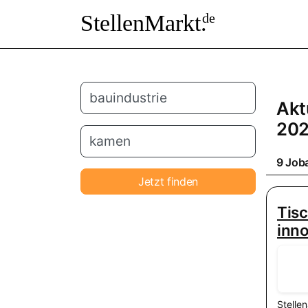
StellenMarkt.
de
Akt
20
9 Job
Jetzt finden
Tisc
inn
Stelle