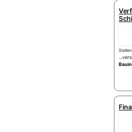
Verf
Schi
Stelle
...ve
Bauin
Fina