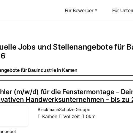
Für Bewerber
Für Unte
uelle Jobs und Stellenangebote für
B
26
angebote für
Bauindustrie
in
Kamen
hler (m/w/d) für die Fenstermontage – De
ovativen Handwerksunternehmen – bis zu 
BleckmannSchulze Gruppe
Kamen
Vollzeit
0km
nangebot