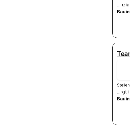
...nz
Bauin
Team
Stelle
...rg
Bauin