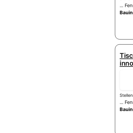
... F
Bauin
Tisc
inn
Stelle
... F
Bauin