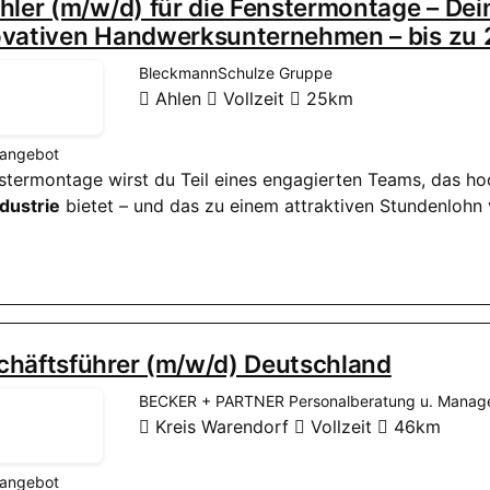
hler (m/w/d) für die Fenstermontage – De
ovativen Handwerksunternehmen – bis zu 
BleckmannSchulze Gruppe
Ahlen
Vollzeit
25km
nangebot
enstermontage wirst du Teil eines engagierten Teams, das h
dustrie
bietet – und das zu einem attraktiven Stundenlohn 
chäftsführer (m/w/d) Deutschland
BECKER + PARTNER Personalberatung u. Managem
Kreis Warendorf
Vollzeit
46km
nangebot