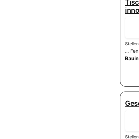
Tisc
inn
Stelle
... F
Bauin
Ges
Stelle