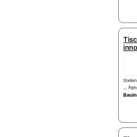
Tisc
inn
Stelle
... F
Bauin