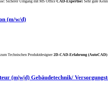
nisse: Sicherer Umgang mit MS Office
CAD-Expertise:
Sehr gute Kennt
ion (m/w/d)
ng zum Technischen Produktdesigner
2D-CAD-Erfahrung
(AutoCAD)
eur (m|w|d) Gebäudetechnik/ Versorgungst