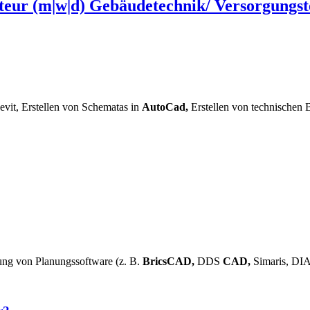
eur (m|w|d) Gebäudetechnik/ Versorgungst
evit, Erstellen von Schematas in
AutoCad,
Erstellen von technischen B
ung von Planungssoftware (z. B.
BricsCAD,
DDS
CAD,
Simaris, DIA