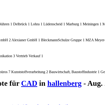
Bühren
1
Delbrück
1
Lohra
1
Lüdenscheid
1
Marburg
1
Meiningen
1
M
 GmbH
2
Alexianer GmbH
1
BleckmannSchulze Gruppe
1
MZA Meyer-
nikation
3
Vertrieb Verkauf
1
rbüros
7
Kunststoffverarbeitung
2
Bauwirtschaft, Baustoffindustrie
1
Ge
ote für
CAD
in
hallenberg
- Aug.