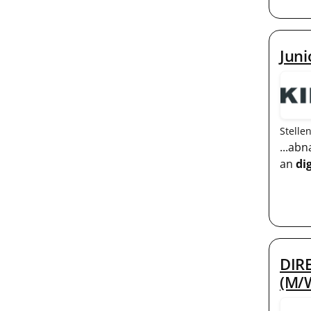
Juni
Stelle
...ab
an
di
DIR
(M/