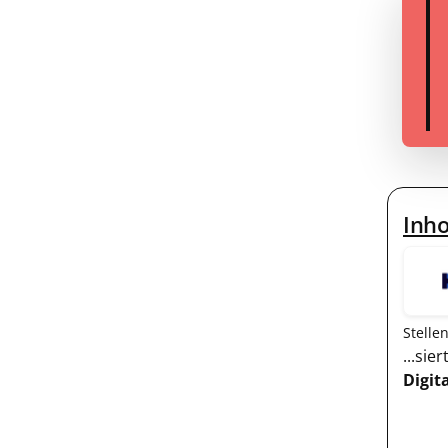
Inho
Stelle
...sie
Digit