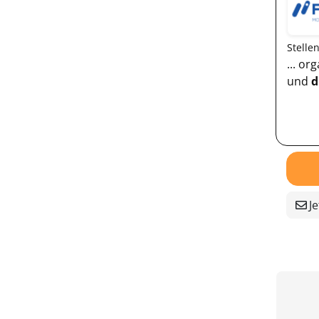
Stelle
... o
und
d
Je