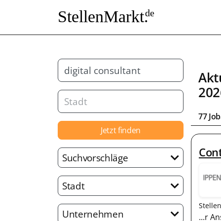
StellenMarkt.
de
Akt
202
77 Jo
Jetzt finden
Cont
Suchvorschläge
Stadt
Stelle
Unternehmen
...r A