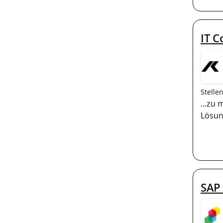
IT C
Stelle
...zu 
Lösun
SAP 