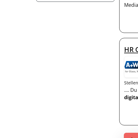
Media
HR C
Stelle
.... 
digit