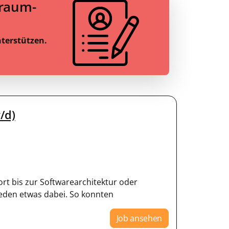
Traum-
nterstützen.
/d)
port bis zur Softwarearchitektur oder
jeden etwas dabei. So konnten
Job ansehen