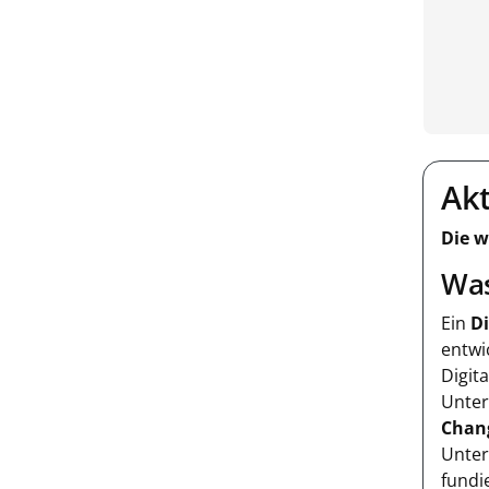
Akt
Die w
Was
Ein
Di
entwi
Digit
Unte
Chan
Unter
fundi