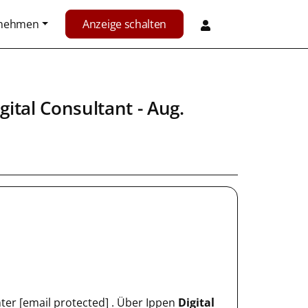
rnehmen
Anzeige schalten
gital Consultant
- Aug.
unter [email protected] . Über Ippen
Digital