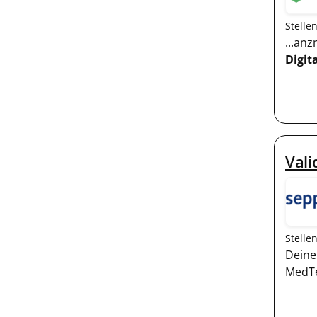
Stelle
...an
Digit
Vali
Stelle
Deine
MedTe