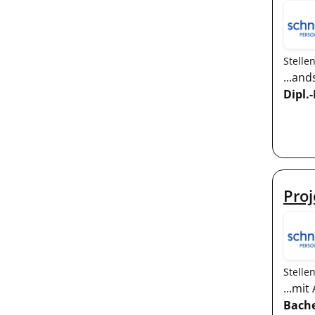
Stelle
...an
Dipl.-
Proj
Stelle
...mi
Bache