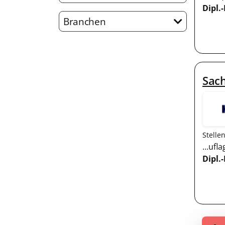
Dipl.
Branchen
Sac
Stelle
...uf
Dipl.-