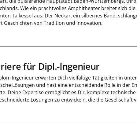
gart, die pulsierende Hauptstadt Baden-Württembergs, thr
chlands. Wie ein prachtvolles Amphitheater breitet sich die
ten Talkessel aus. Der Neckar, ein silbernes Band, schläng
rt Geschichten von Tradition und Innovation.
riere für Dipl.-Ingenieur
plom Ingenieur erwarten Dich vielfältige Tätigkeiten in unte
ische Lösungen und hast eine entscheidende Rolle in der E
kte. Deine Expertise ermöglicht es Dir, komplexe technisc
schneiderte Lösungen zu entwickeln, die die Gesellschaft 