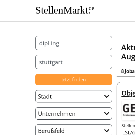
StellenMarkt.
de
Akt
Aug
8 Job
Jetzt finden
Obj
Stadt
Unternehmen
Stelle
Berufsfeld
...SL