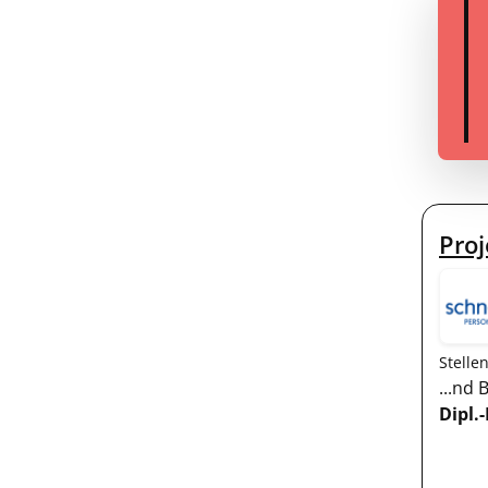
Proj
Stelle
...nd
Dipl.-