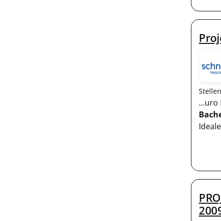
Proj
Stelle
...ur
Bache
Ideal
PRO
200