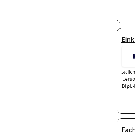
Ein
Stelle
...er
Dipl.-
Fach