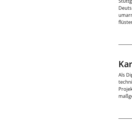
Stutt
Deuts
umarm
flüste
Kar
Als Di
techn
Proje
maßge