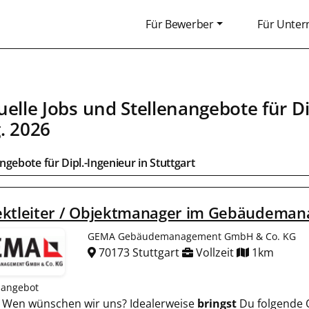
Für Bewerber
Für Unte
uelle Jobs und Stellenangebote für
Di
. 2026
angebote für
Dipl.-Ingenieur
in
Stuttgart
ektleiter / Objektmanager im Gebäudema
GEMA Gebäudemanagement GmbH & Co. KG
70173 Stuttgart
Vollzeit
1km
nangebot
A) Wen wünschen wir uns? Idealerweise
bringst
Du folgende Q