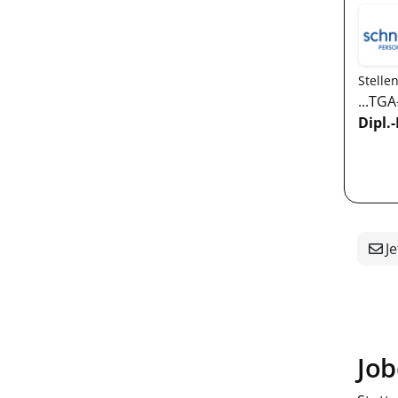
Stelle
...TG
Dipl.-
Je
Job