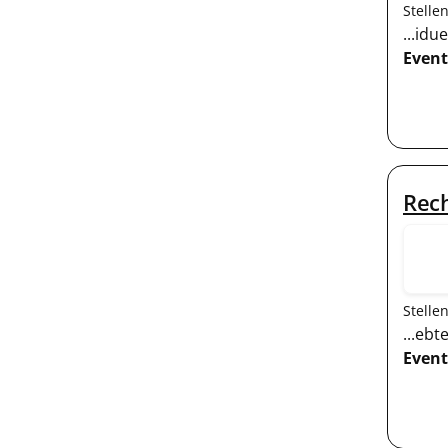
Stelle
...id
Event
Rech
Stelle
...eb
Event