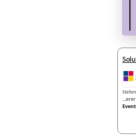
Solu
Stelle
...ere
Event