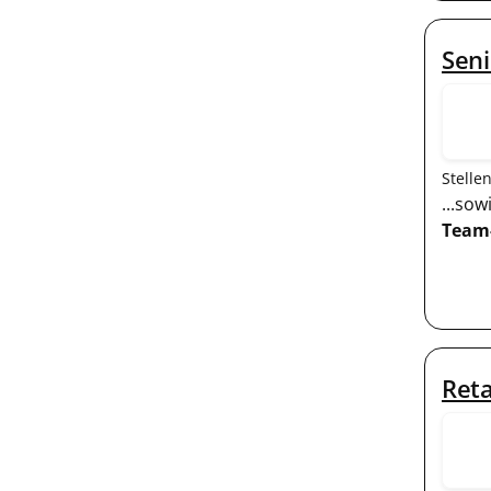
Seni
Stelle
...so
Team
Reta