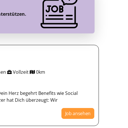
nterstützen.
chen
Vollzeit
0km
Dein Herz begehrt Benefits wie Social
zer hat Dich überzeugt: Wir
Job ansehen