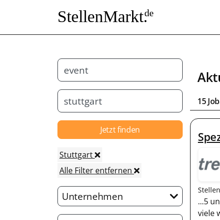
StellenMarkt.
de
Akt
15 Jo
Jetzt finden
Spez
Stuttgart
Alle Filter entfernen
Stelle
Unternehmen
...5 u
viele