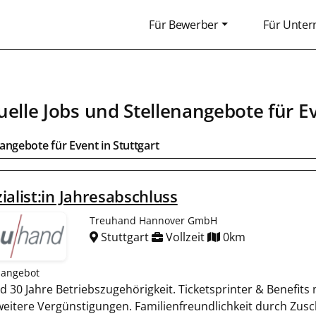
Für Bewerber
Für Unte
uelle Jobs und Stellenangebote für
E
bangebote für
Event
in
Stuttgart
ialist:in Jahresabschluss
Treuhand Hannover GmbH
Stuttgart
Vollzeit
0km
nangebot
nd 30 Jahre Betriebszugehörigkeit. Ticketsprinter & Benefits
 weitere Vergünstigungen. Familienfreundlichkeit durch Zus