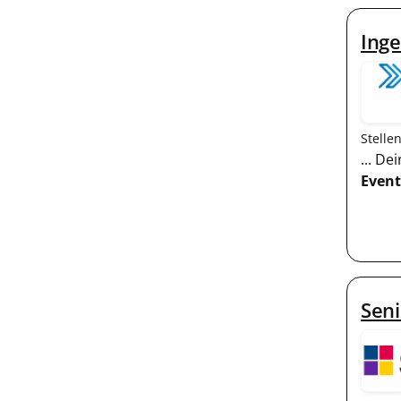
Ing
Stelle
... De
Event
Seni