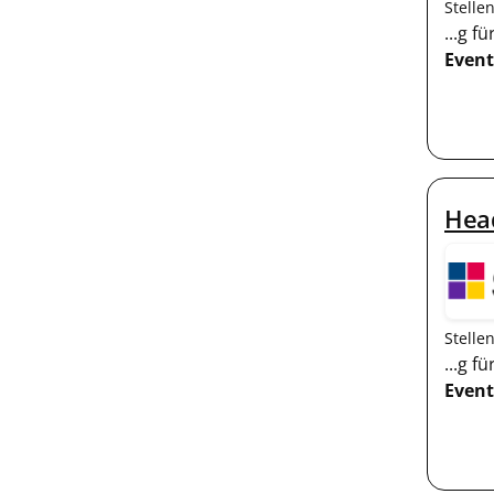
Stelle
...g 
Event
Head
Stelle
...g 
Event