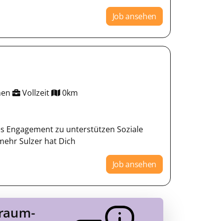
Job ansehen
chen
Vollzeit
0km
les Engagement zu unterstützen Soziale
 mehr Sulzer hat Dich
Job ansehen
Traum-