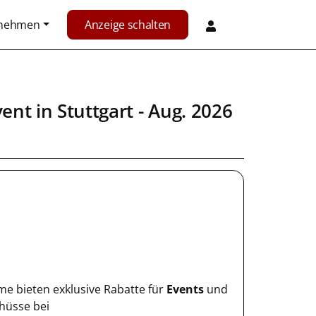
rnehmen
Anzeige schalten
vent
in
Stuttgart
- Aug. 2026
 me bieten exklusive Rabatte für
Events
und
chüsse bei