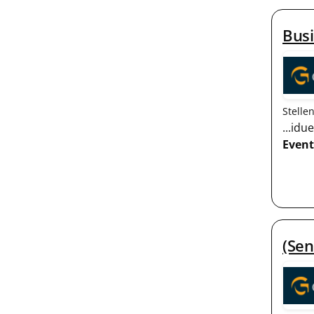
Bus
Stelle
...id
Event
(Sen