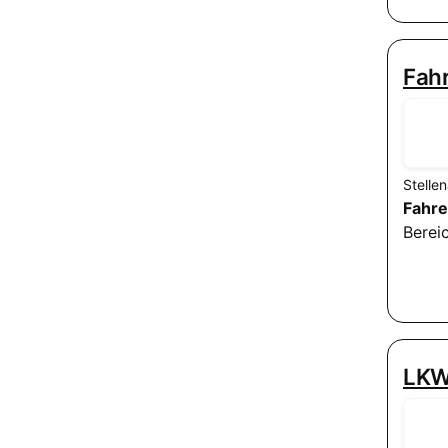
Fahr
Stelle
Fahre
Berei
LKW 