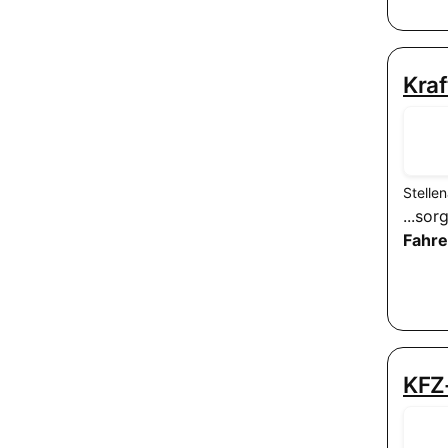
Kraf
Stelle
...so
Fahre
KFZ