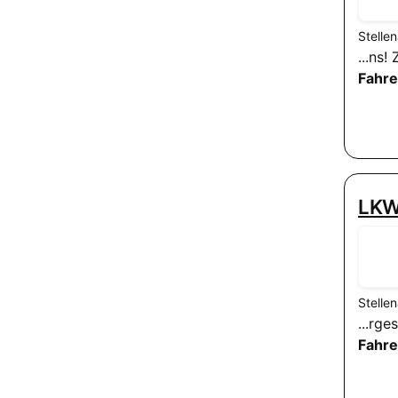
Stelle
...ns
Fahre
LKW
Stelle
...rg
Fahre