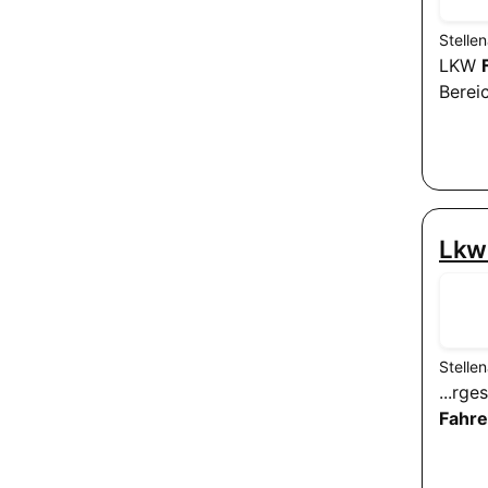
Stelle
LKW
Berei
Lkw
Stelle
...rg
Fahre