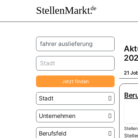
StellenMarkt.
de
Akt
20
21 Job
Jetzt finden
Beru
Stadt
Unternehmen
Stelle
Berufsfeld
Stell