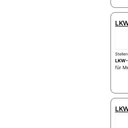
LKW
Stelle
LKW-
für M
LKW