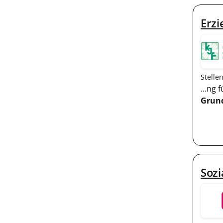
Erzi
Stelle
...ng
Grun
Sozi