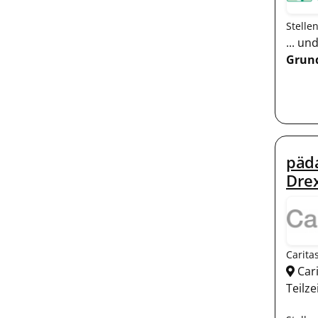
Stelle
... u
Grun
päda
Drex
Carita
Cari
Teilze