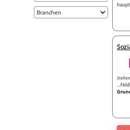
haupt
Branchen
Sozi
Stelle
...Fe
Grund