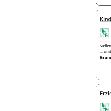
Kind
Stelle
... u
Grun
Erzi