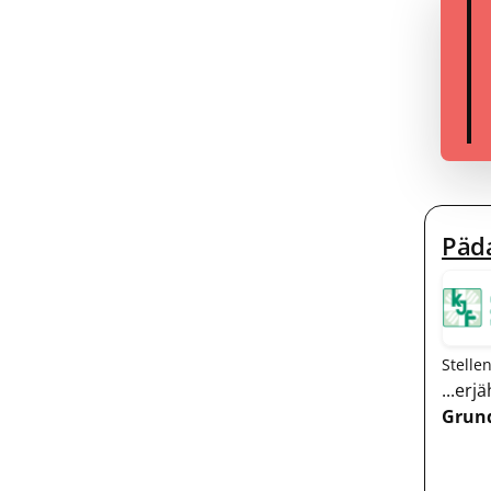
Päda
Stelle
...er
Grun