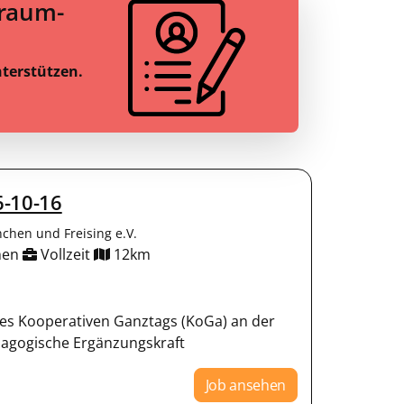
Traum-
nterstützen.
6-10-16
chen und Freising e.V.
hen
Vollzeit
12km
des Kooperativen Ganztags (KoGa) an der
dagogische Ergänzungskraft
Job ansehen