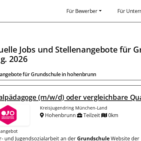
Für Bewerber
Für Unte
uelle Jobs und Stellenangebote für
G
ug. 2026
bangebote für
Grundschule
in
hohenbrunn
alpädagoge (m/w/d) oder vergleichbare Qua
Kreisjugendring München-Land
Hohenbrunn
Teilzeit
0km
nangebot
r- und Jugendsozialarbeit an der
Grundschule
Website der 