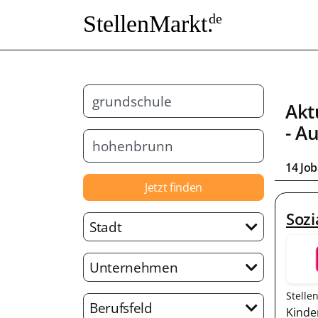
StellenMarkt.
de
Akt
- A
14 Jo
Jetzt finden
Sozi
Stadt
Unternehmen
Stelle
Berufsfeld
Kinde