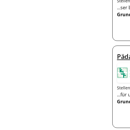
Stelle
...se
Grun
Päda
Stelle
...fü
Grun