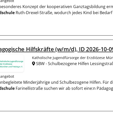
nangebot
r besonderes Konzept der kooperativen Ganztagsbildung er
dschule
Ruth-Drexel-Straße, wodurch jedes Kind bei Bedarf
gogische Hilfskräfte (w/m/d), ID 2026-10-0
Katholische Jugendfürsorge der Erzdiözese Mün
SBW - Schulbezogene Hilfen Lessingstr
nangebot
r unbegleitete Minderjährige und Schulbezogene Hilfen. Fü
dschule
Farinellistraße suchen wir ab sofort eine:n Pädagog