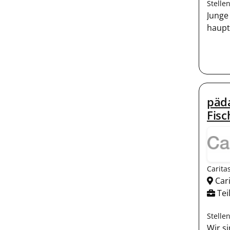
Stelle
Junge
haupt
päda
Fisc
Carita
Cari
Teil
Stelle
Wir s