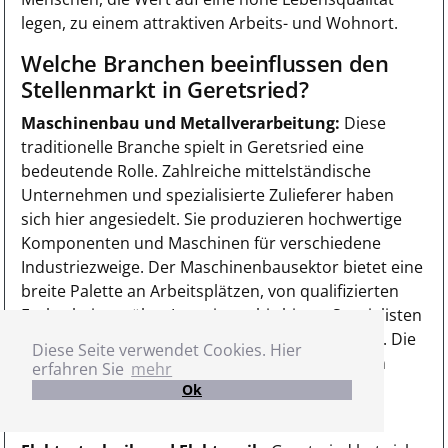
legen, zu einem attraktiven Arbeits- und Wohnort.
Welche Branchen beeinflussen den
Stellenmarkt in Geretsried?
Maschinenbau und Metallverarbeitung:
Diese
traditionelle Branche spielt in Geretsried eine
bedeutende Rolle. Zahlreiche mittelständische
Unternehmen und spezialisierte Zulieferer haben
sich hier angesiedelt. Sie produzieren hochwertige
Komponenten und Maschinen für verschiedene
Industriezweige. Der Maschinenbausektor bietet eine
breite Palette an Arbeitsplätzen, von qualifizierten
Facharbeitern über Ingenieure bis hin zu Spezialisten
für Produktionsplanung und Qualitätssicherung. Die
Diese Seite verwendet Cookies. Hier
ständige Weiterentwicklung und Innovationen in
erfahren Sie
mehr
diesem Bereich sorgen für einen stabilen und
Ok
zukunftsorientierten Arbeitsmarkt.